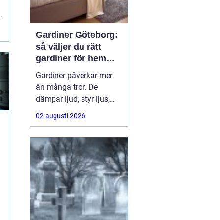
Gardiner Göteborg:
så väljer du rätt
gardiner för hem
och offentlig miljö
Gardiner påverkar mer
än många tror. De
dämpar ljud, styr ljus,
ramar in utsikten och
02 augusti 2026
sätter ton för hela
rummet. För den som
söker