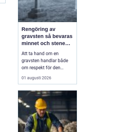
Rengöring av
gravsten så bevaras
minnet och stenen
håller längre
Att ta hand om en
gravsten handlar både
om respekt för den
avlidna och om att
01 augusti 2026
bevara en viktig plats för
minnen och eftertanke.
Med rätt skötsel kan en
gravsten hålla sig vacker
i många år, oavsett om
den står på en solig
kulle, i skuggan under
stora...