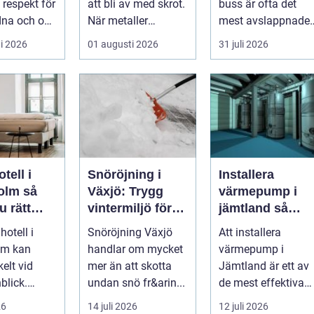
respekt för
att bli av med skrot.
buss är ofta det
dna och om
När metaller
mest avslappnade
a en viktig
återvinns sparas
sättet att ta en
i 2026
01 augusti 2026
31 juli 2026
stora mängder...
större grupp från
punkt ...
tell i
Snöröjning i
Installera
lm så
Växjö: Trygg
värmepump i
u rätt
vintermiljö för
jämtland så
 för din
både privat och
väljer du rätt
hotell i
Snöröjning Växjö
Att installera
e
företag
lösning för kallt
lm kan
handlar om mycket
värmepump i
klimat
elt vid
mer än att skotta
Jämtland är ett av
blick.
undan snö fr&arin...
de mest effektiva
r stort,
sätten att sänka
26
14 juli 2026
12 juli 2026