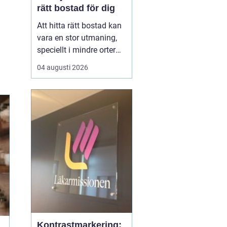
rätt bostad för dig
Att hitta rätt bostad kan
vara en stor utmaning,
speciellt i mindre orter
där utbudet kan vara
04 augusti 2026
begränsat. Lediga
lägenheter Gnosjö är en
het potatis för den som
letar efter ett nytt boende
i denna charmiga del av
J&...
Kontrastmarkering: