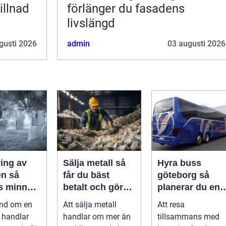
illnad
förlänger du fasadens
livslängd
gusti 2026
admin
03 augusti 2026
ing av
Sälja metall så
Hyra buss
 så
får du bäst
göteborg så
s minnet
betalt och gör
planerar du en
enen
störst nytta för
trygg och
and om en
Att sälja metall
Att resa
längre
miljön
smidig
 handlar
handlar om mer än
tillsammans med
gruppresa