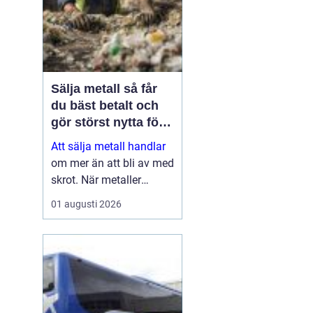
Sälja metall så får
du bäst betalt och
gör störst nytta för
miljön
Att sälja metall handlar
om mer än att bli av med
skrot. När metaller
återvinns sparas stora
01 augusti 2026
mängder energi, råvaror
och koldioxid. Samtidigt
kan både privatpersoner
och företag få en stabil
inkomstkälla geno...