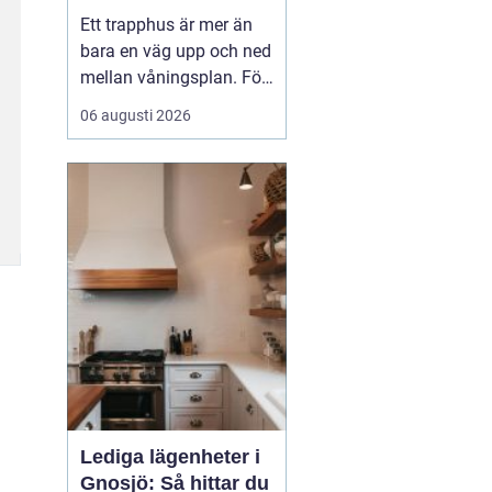
fastighetsägare
Ett trapphus är mer än
trygga och
bara en väg upp och ned
trivsamma trapphus
mellan våningsplan. För
många boende är det
06 augusti 2026
den första kontakten
med hemmet efter en
lång dag. För besökare
ger det en snabb känsla
av hur väl fastigheten
tas om hand. När
trapphus blir smutsiga,
dammiga...
Lediga lägenheter i
Gnosjö: Så hittar du