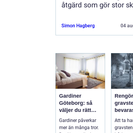
åtgärd som gör stor sk
Simon Hagberg
04 au
Gardiner
Rengör
Göteborg: så
gravsten
väljer du rätt
bevara
gardiner för hem
och st
Gardiner påverkar
Att ta h
och offentlig
håller 
mer än många tror.
gravsten
miljö