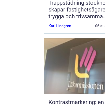
Trappstädning stockhol
skapar fastighetsägar
trygga och trivsamma
trapphus
Karl Lindgren
06 au
Kontrastmarkering: en