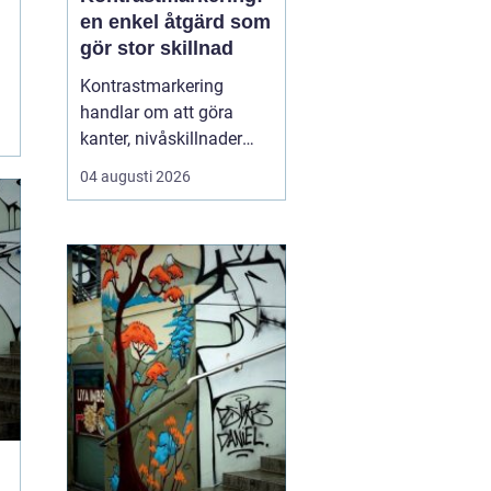
en enkel åtgärd som
gör stor skillnad
Kontrastmarkering
handlar om att göra
kanter, nivåskillnader
och glasytor tydliga med
04 augusti 2026
hjälp av färg och form.
Syftet är att minska
risken för olyckor och
göra miljöer mer
tillgängliga för alla sä...