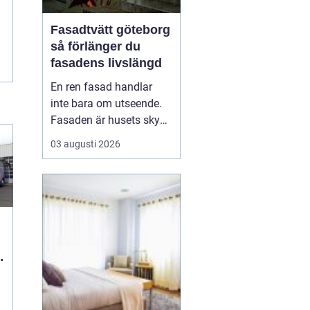
Fasadtvätt göteborg
så förlänger du
fasadens livslängd
En ren fasad handlar
inte bara om utseende.
Fasaden är husets skydd
mot regn, vind, avgaser
03 augusti 2026
och påväxt som alger
och mossa. När smuts
och påväxt får fäste
börjar materialen slitas
snabbare. Genom
regelbunden fasadtvätt
kan fastighetsägare i
Göteborg ...