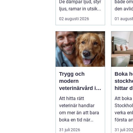
De dämpar ljud, styr
både om 
ljus, ramar in utsik...
den avli
att bevar
02 augusti 2026
01 august
plats...
Trygg och
Boka ho
modern
stockho
veterinärvård i
hittar d
sollentuna med
boende
Att hitta rätt
Att boka 
omnejd
vistels
veterinär handlar
Stockho
om mer än att bara
verka enk
boka en tid när
första an
djuret är sjukt. För
Utbudet ä
31 juli 2026
31 juli 20