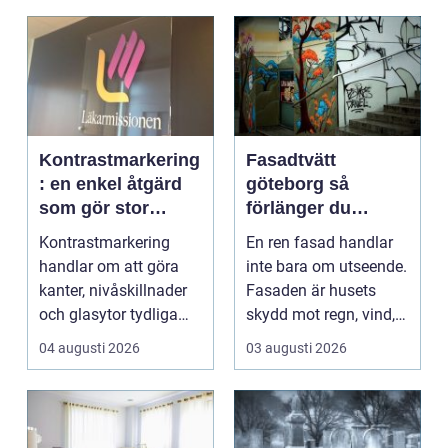
Kontrastmarkering
Fasadtvätt
: en enkel åtgärd
göteborg så
som gör stor
förlänger du
skillnad
fasadens livslängd
Kontrastmarkering
En ren fasad handlar
handlar om att göra
inte bara om utseende.
kanter, nivåskillnader
Fasaden är husets
och glasytor tydliga
skydd mot regn, vind,
med hj&...
avgaser och påvä...
04 augusti 2026
03 augusti 2026