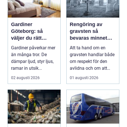
Gardiner
Rengöring av
Göteborg: så
gravsten så
väljer du rätt
bevaras minnet
gardiner för hem
och stenen håller
Gardiner påverkar mer
Att ta hand om en
och offentlig miljö
längre
än många tror. De
gravsten handlar både
dämpar ljud, styr ljus,
om respekt för den
ramar in utsik...
avlidna och om att
bevara en viktig plats...
02 augusti 2026
01 augusti 2026