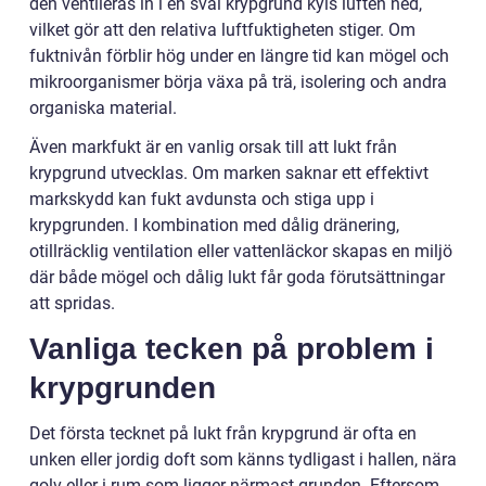
den ventileras in i en sval krypgrund kyls luften ned,
vilket gör att den relativa luftfuktigheten stiger. Om
fuktnivån förblir hög under en längre tid kan mögel och
mikroorganismer börja växa på trä, isolering och andra
organiska material.
Även markfukt är en vanlig orsak till att lukt från
krypgrund utvecklas. Om marken saknar ett effektivt
markskydd kan fukt avdunsta och stiga upp i
krypgrunden. I kombination med dålig dränering,
otillräcklig ventilation eller vattenläckor skapas en miljö
där både mögel och dålig lukt får goda förutsättningar
att spridas.
Vanliga tecken på problem i
krypgrunden
Det första tecknet på lukt från krypgrund är ofta en
unken eller jordig doft som känns tydligast i hallen, nära
golv eller i rum som ligger närmast grunden. Eftersom