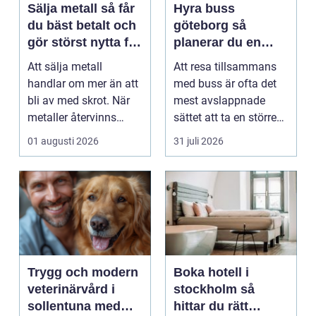
Sälja metall så får
Hyra buss
du bäst betalt och
göteborg så
gör störst nytta för
planerar du en
miljön
trygg och smidig
Att sälja metall
Att resa tillsammans
gruppresa
handlar om mer än att
med buss är ofta det
bli av med skrot. När
mest avslappnade
metaller återvinns
sättet att ta en större
sparas stora
grupp från punkt ...
01 augusti 2026
31 juli 2026
mängder...
Trygg och modern
Boka hotell i
veterinärvård i
stockholm så
sollentuna med
hittar du rätt