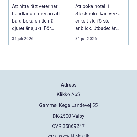
omnejd
boende för din
Att hitta rätt veterinär
Att boka hotell i
vistelse
handlar om mer än att
Stockholm kan verka
bara boka en tid när
enkelt vid första
djuret är sjukt. För
anblick. Utbudet är
många djurä...
stort, standarden är
31 juli 2026
31 juli 2026
gen...
Adress
web:
www.klikko.dk