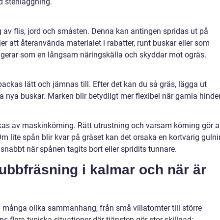
d stenläggning.
 av flis, jord och småsten. Denna kan antingen spridas ut på
er att återanvända materialet i rabatter, runt buskar eller som
fungerar som en långsam näringskälla och skyddar mot ogräs.
packas lätt och jämnas till. Efter det kan du så gräs, lägga ut
a nya buskar. Marken blir betydligt mer flexibel när gamla hinde
s av maskinkörning. Rätt utrustning och varsam körning gör a
m lite spån blir kvar på gräset kan det orsaka en kortvarig gulni
snabbt när spånen tagits bort eller spridits tunnare.
ubbfräsning i kalmar och när är
 många olika sammanhang, från små villatomter till större
 flera typiska situationer där tjänsten gör stor skillnad: