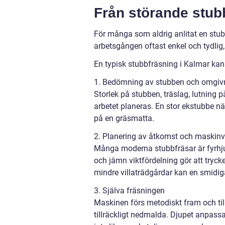
Från störande stubbe
För många som aldrig anlitat en stub
arbetsgången oftast enkel och tydlig, 
En typisk stubbfräsning i Kalmar ka
1. Bedömning av stubben och omgiv
Storlek på stubben, träslag, lutning 
arbetet planeras. En stor ekstubbe nä
på en gräsmatta.
2. Planering av åtkomst och maskinv
Många moderna stubbfräsar är fyrhjul
och jämn viktfördelning gör att trycke
mindre villaträdgårdar kan en smidi
3. Själva fräsningen
Maskinen förs metodiskt fram och tillb
tillräckligt nedmalda. Djupet anpass