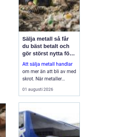
Sälja metall så får
du bäst betalt och
gör störst nytta för
miljön
Att sälja metall handlar
om mer än att bli av med
skrot. När metaller
återvinns sparas stora
01 augusti 2026
mängder energi, råvaror
och koldioxid. Samtidigt
kan både privatpersoner
och företag få en stabil
inkomstkälla geno...