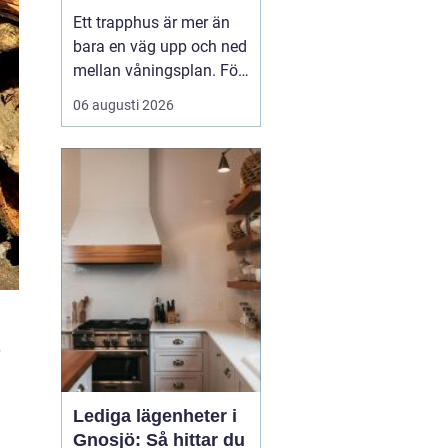
fastighetsägare
Ett trapphus är mer än
trygga och
bara en väg upp och ned
trivsamma trapphus
mellan våningsplan. För
många boende är det
06 augusti 2026
den första kontakten
med hemmet efter en
lång dag. För besökare
ger det en snabb känsla
av hur väl fastigheten
tas om hand. När
trapphus blir smutsiga,
dammiga...
Lediga lägenheter i
Gnosjö: Så hittar du