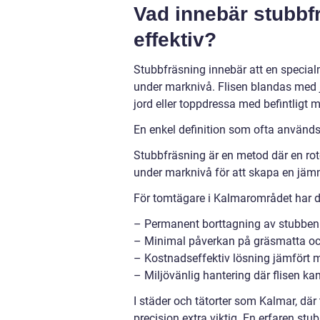
Vad innebär stubbf
effektiv?
Stubbfräsning innebär att en specialm
under marknivå. Flisen blandas med j
jord eller toppdressa med befintligt m
En enkel definition som ofta används
Stubbfräsning är en metod där en rot
under marknivå för att skapa en jämn
För tomtägare i Kalmarområdet har de
– Permanent borttagning av stubben 
– Minimal påverkan på gräsmatta oc
– Kostnadseffektiv lösning jämfört m
– Miljövänlig hantering där flisen k
I städer och tätorter som Kalmar, där 
precision extra viktig. En erfaren st