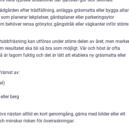
trädgården efter trädfällning, anlägga gräsmatta eller bygga alta
om planerar lekplatser, gårdsplaner eller parkeringsytor
 behöver rensa grönytor, gångstråk eller vägkanter inför större
 Stubbfräsning kan utföras under större delen av året, men marke
 om resultatet ska bli så bra som möjligt. Vår och höst är ofta
 är lagom fuktig och det är lätt att etablera ny gräsmatta eller
främst av:
al)
eller berg
övs nästan alltid en kort genomgång, gärna med bilder eller ett
och minskar risken för överraskningar.