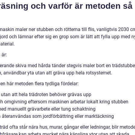
räsning och varför är metoden så
askin maler ner stubben och rötterna till flis, vanligtvis 2030 c
ord och lämnar efter sig en grop som är lätt att fylla upp med n
aterial.
 är:
erande skiva med hårda tänder stegvis maler bort en trädstubbe
, användbar yta utan att gräva upp hela rotsystemet.
n här metoden flera tydliga fördelar:
utan att hela trädroten behöver grävas upp
h omgivning eftersom maskinen arbetar lokalt kring stubben
ed manuellt grävarbete eller tung schaktning
an återanvändas som jordförbättring eller marktäckning
träd ofta står nära hus, murar, gångar eller ledningar, blir metod
ubbfräsare kan arbeta mycket nära känsliga ytor utan att skada