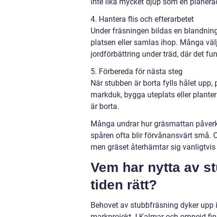
inte lika mycket djup som en planera
4. Hantera flis och efterarbetet
Under fräsningen bildas en blandning
platsen eller samlas ihop. Många välj
jordförbättring under träd, där det 
5. Förbereda för nästa steg
När stubben är borta fylls hålet upp, 
markduk, bygga uteplats eller planter
är borta.
Många undrar hur gräsmattan påverka
spåren ofta blir förvånansvärt små. O
men gräset återhämtar sig vanligtvis 
Vem har nytta av st
tiden rätt?
Behovet av stubbfräsning dyker upp i
markprojekt. I Kalmar och omnejd finns