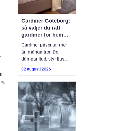
Gardiner Göteborg:
så väljer du rätt
gardiner för hem
och offentlig miljö
Gardiner påverkar mer
än många tror. De
r
dämpar ljud, styr ljus,
ramar in utsikten och
02 augusti 2026
sätter ton för hela
tt
rummet. För den som
ng,
söker