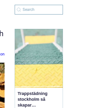
ch
ion
Trappstädning
stockholm så
skapar