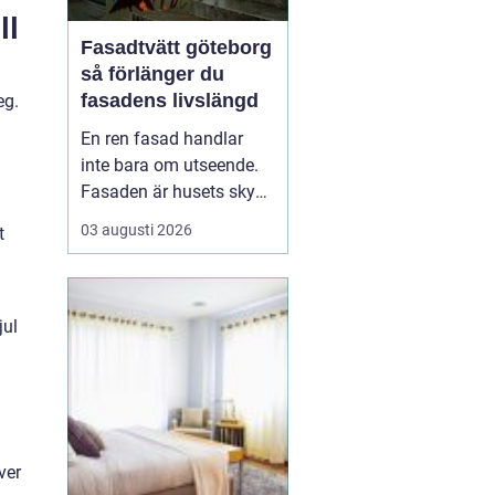
ll
Fasadtvätt göteborg
så förlänger du
fasadens livslängd
eg.
En ren fasad handlar
inte bara om utseende.
Fasaden är husets skydd
mot regn, vind, avgaser
03 augusti 2026
t
och påväxt som alger
och mossa. När smuts
och påväxt får fäste
börjar materialen slitas
jul
snabbare. Genom
regelbunden fasadtvätt
kan fastighetsägare i
Göteborg ...
ver