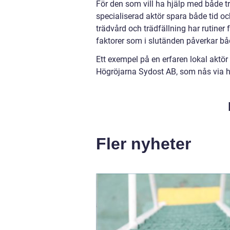
För den som vill ha hjälp med både t
specialiserad aktör spara både tid o
trädvård och trädfällning har rutine
faktorer som i slutänden påverkar båd
Ett exempel på en erfaren lokal aktö
Högröjarna Sydost AB, som nås via h
Fler nyheter