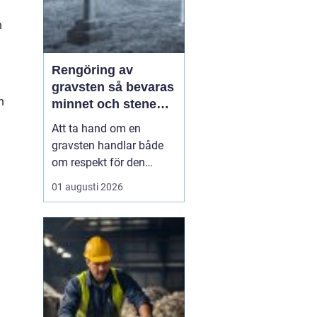
n
Rengöring av
gravsten så bevaras
n
minnet och stenen
håller längre
Att ta hand om en
gravsten handlar både
om respekt för den
avlidna och om att
01 augusti 2026
bevara en viktig plats för
minnen och eftertanke.
Med rätt skötsel kan en
gravsten hålla sig vacker
i många år, oavsett om
den står på en solig
kulle, i skuggan under
stora...