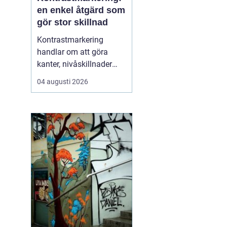
en enkel åtgärd som
gör stor skillnad
Kontrastmarkering
handlar om att göra
kanter, nivåskillnader
och glasytor tydliga med
04 augusti 2026
hjälp av färg och form.
Syftet är att minska
risken för olyckor och
göra miljöer mer
tillgängliga för alla sä...