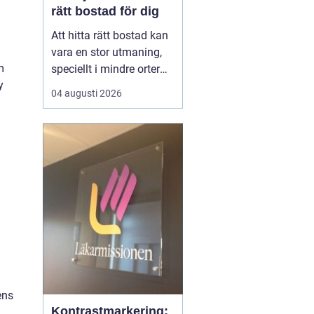
rätt bostad för dig
Att hitta rätt bostad kan
vara en stor utmaning,
m
speciellt i mindre orter
y
där utbudet kan vara
04 augusti 2026
begränsat. Lediga
lägenheter Gnosjö är en
het potatis för den som
letar efter ett nytt boende
i denna charmiga del av
J&...
ens
Kontrastmarkering: