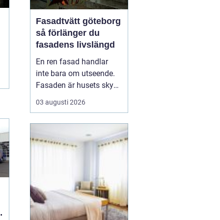
Fasadtvätt göteborg
så förlänger du
fasadens livslängd
En ren fasad handlar
inte bara om utseende.
Fasaden är husets skydd
mot regn, vind, avgaser
03 augusti 2026
och påväxt som alger
och mossa. När smuts
och påväxt får fäste
börjar materialen slitas
snabbare. Genom
regelbunden fasadtvätt
kan fastighetsägare i
Göteborg ...