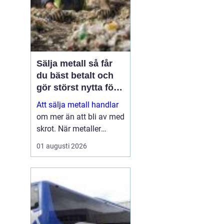
Sälja metall så får
du bäst betalt och
gör störst nytta för
miljön
Att sälja metall handlar
om mer än att bli av med
skrot. När metaller
återvinns sparas stora
01 augusti 2026
mängder energi, råvaror
och koldioxid. Samtidigt
kan både privatpersoner
och företag få en stabil
inkomstkälla geno...