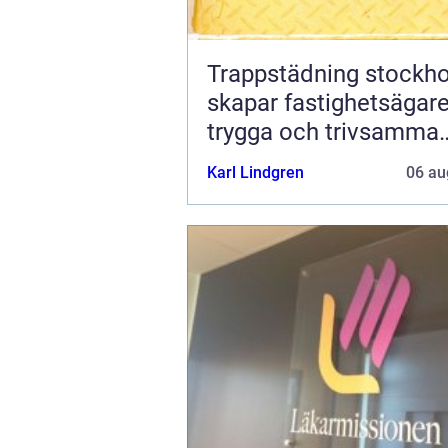
Trappstädning stockhol
skapar fastighetsägar
trygga och trivsamma
trapphus
Karl Lindgren
06 au