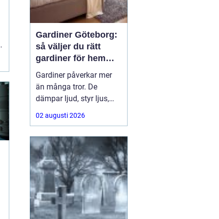
Gardiner Göteborg:
så väljer du rätt
gardiner för hem
och offentlig miljö
Gardiner påverkar mer
än många tror. De
dämpar ljud, styr ljus,
ramar in utsikten och
02 augusti 2026
sätter ton för hela
rummet. För den som
söker