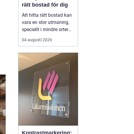
rätt bostad för dig
Att hitta rätt bostad kan
vara en stor utmaning,
speciellt i mindre orter
där utbudet kan vara
04 augusti 2026
begränsat. Lediga
lägenheter Gnosjö är en
het potatis för den som
letar efter ett nytt boende
i denna charmiga del av
J&...
Kontrastmarkering: