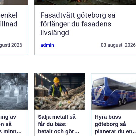
 enkel
Fasadtvätt göteborg så
illnad
förlänger du fasadens
livslängd
gusti 2026
admin
03 augusti 2026
ing av
Sälja metall så
Hyra buss
 så
får du bäst
göteborg så
s minnet
betalt och gör
planerar du en