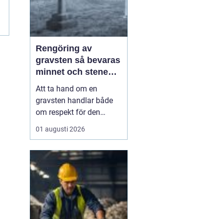
Rengöring av
gravsten så bevaras
minnet och stenen
håller längre
Att ta hand om en
gravsten handlar både
om respekt för den
avlidna och om att
01 augusti 2026
bevara en viktig plats för
minnen och eftertanke.
Med rätt skötsel kan en
gravsten hålla sig vacker
i många år, oavsett om
den står på en solig
kulle, i skuggan under
stora...