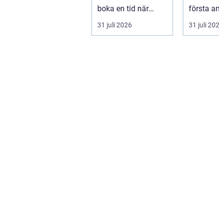
boka en tid när
första an
djuret är sjukt. För
Utbudet ä
31 juli 2026
31 juli 20
många djurä...
standard