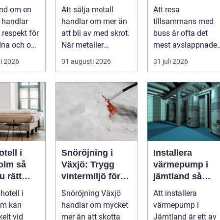
enen
störst nytta för
trygg och
and om en
Att sälja metall
Att resa
längre
miljön
smidig
 handlar
handlar om mer än
tillsammans med
gruppresa
respekt för
att bli av med skrot.
buss är ofta det
dna och om
När metaller
mest avslappnade
a en viktig
återvinns sparas
sättet att ta en
i 2026
01 augusti 2026
31 juli 2026
stora mängder...
större grupp från
punkt ...
tell i
Snöröjning i
Installera
lm så
Växjö: Trygg
värmepump i
u rätt
vintermiljö för
jämtland så
 för din
både privat och
väljer du rätt
hotell i
Snöröjning Växjö
Att installera
e
företag
lösning för kallt
lm kan
handlar om mycket
värmepump i
klimat
elt vid
mer än att skotta
Jämtland är ett av