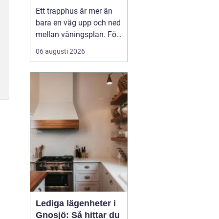
fastighetsägare
Ett trapphus är mer än
trygga och
bara en väg upp och ned
trivsamma trapphus
mellan våningsplan. För
många boende är det
06 augusti 2026
den första kontakten
med hemmet efter en
lång dag. För besökare
ger det en snabb känsla
av hur väl fastigheten
tas om hand. När
trapphus blir smutsiga,
dammiga...
Lediga lägenheter i
Gnosjö: Så hittar du