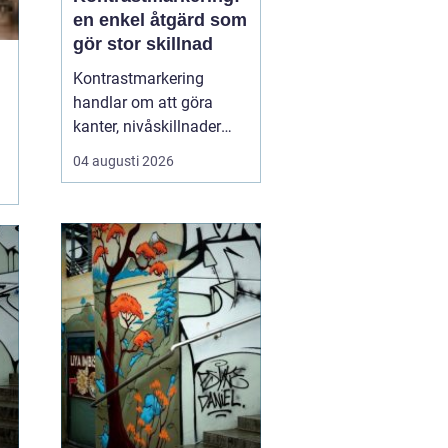
en enkel åtgärd som
gör stor skillnad
Kontrastmarkering
handlar om att göra
kanter, nivåskillnader
och glasytor tydliga med
04 augusti 2026
hjälp av färg och form.
Syftet är att minska
risken för olyckor och
göra miljöer mer
tillgängliga för alla sä...