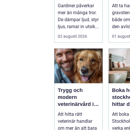
gardiner för hem
och st
Gardiner påverkar
Att ta h
och offentlig
håller 
mer än många tror.
gravsten
miljö
De dämpar ljud, styr
både om 
ljus, ramar in utsik...
den avli
att bevar
02 augusti 2026
01 august
plats...
Trygg och
Boka ho
modern
stockho
veterinärvård i
hittar d
sollentuna med
boende
Att hitta rätt
Att boka 
omnejd
vistels
veterinär handlar
Stockho
om mer än att bara
verka enk