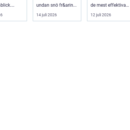
blick.
undan snö fr&arin...
de mest effektiva
r stort,
sätten att sänka
26
14 juli 2026
12 juli 2026
en är gen...
sina
uppvärmningsko...