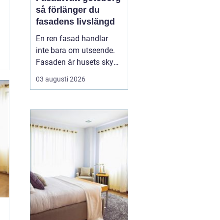
så förlänger du
fasadens livslängd
En ren fasad handlar
inte bara om utseende.
Fasaden är husets skydd
mot regn, vind, avgaser
03 augusti 2026
och påväxt som alger
och mossa. När smuts
och påväxt får fäste
börjar materialen slitas
snabbare. Genom
regelbunden fasadtvätt
kan fastighetsägare i
Göteborg ...