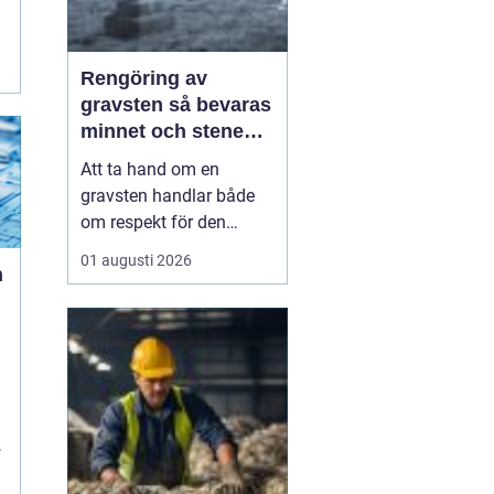
Rengöring av
gravsten så bevaras
minnet och stenen
håller längre
Att ta hand om en
gravsten handlar både
om respekt för den
avlidna och om att
01 augusti 2026
n
bevara en viktig plats för
minnen och eftertanke.
l
Med rätt skötsel kan en
gravsten hålla sig vacker
i många år, oavsett om
den står på en solig
kulle, i skuggan under
stora...
a