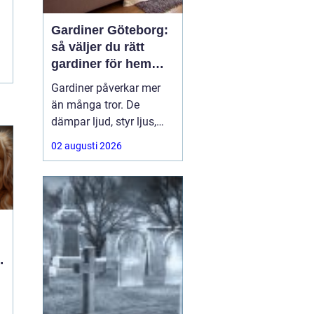
Gardiner Göteborg:
så väljer du rätt
gardiner för hem
och offentlig miljö
Gardiner påverkar mer
än många tror. De
dämpar ljud, styr ljus,
ramar in utsikten och
02 augusti 2026
sätter ton för hela
rummet. För den som
söker