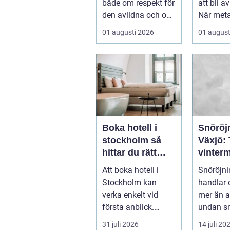
både om respekt för
att bli a
den avlidna och om
När meta
att bevara en viktig
återvinn
01 augusti 2026
01 august
plats...
stora mä
Boka hotell i
Snöröjn
stockholm så
Växjö:
hittar du rätt
vinterm
boende för din
både p
Att boka hotell i
Snöröjni
vistelse
företag
Stockholm kan
handlar
verka enkelt vid
mer än a
första anblick.
undan sn
Utbudet är stort,
31 juli 2026
14 juli 20