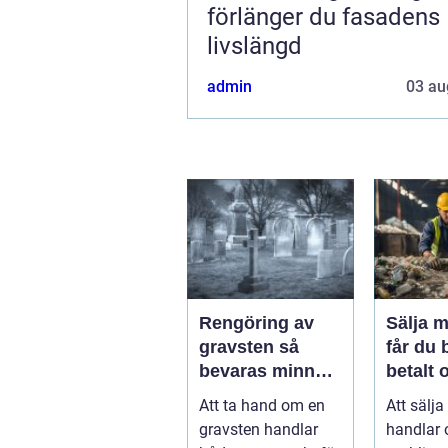
förlänger du fasadens
livslängd
admin
03 au
Rengöring av
Sälja me
gravsten så
får du 
bevaras minnet
betalt 
och stenen
störst 
Att ta hand om en
Att sälja
håller längre
miljön
gravsten handlar
handlar