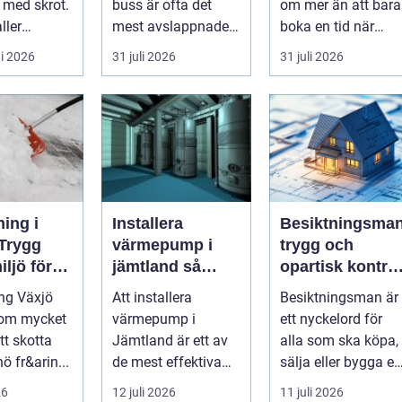
v med skrot.
buss är ofta det
om mer än att bara
ller
mest avslappnade
boka en tid när
s sparas
sättet att ta en
djuret är sjukt. För
i 2026
31 juli 2026
31 juli 2026
ngder...
större grupp från
många djurä...
punkt ...
ing i
Installera
Besiktningsma
 Trygg
värmepump i
trygg och
iljö för
jämtland så
opartisk kontrol
rivat och
väljer du rätt
av fastigheter
ng Växjö
Att installera
Besiktningsman är
lösning för kallt
 om mycket
värmepump i
ett nyckelord för
klimat
tt skotta
Jämtland är ett av
alla som ska köpa,
ö fr&arin...
de mest effektiva
sälja eller bygga en
sätten att sänka
fastighet och vill h
26
12 juli 2026
11 juli 2026