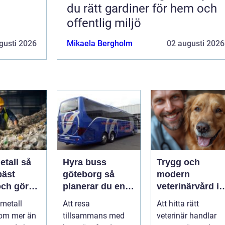
du rätt gardiner för hem och
offentlig miljö
gusti 2026
Mikaela Bergholm
02 augusti 2026
tall så
Hyra buss
Trygg och
bäst
göteborg så
modern
och gör
planerar du en
veterinärvård i
nytta för
trygg och
sollentuna med
 metall
Att resa
Att hitta rätt
smidig
omnejd
 om mer än
tillsammans med
veterinär handlar
gruppresa