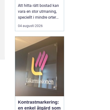
Att hitta rätt bostad kan
vara en stor utmaning,
speciellt i mindre orter
där utbudet kan vara
04 augusti 2026
begränsat. Lediga
lägenheter Gnosjö är en
het potatis för den som
letar efter ett nytt boende
i denna charmiga del av
J&...
Kontrastmarkering:
en enkel åtgärd som