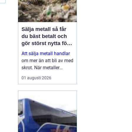
Sälja metall så får
du bäst betalt och
gör störst nytta för
miljön
Att sälja metall handlar
om mer än att bli av med
skrot. När metaller
återvinns sparas stora
01 augusti 2026
mängder energi, råvaror
och koldioxid. Samtidigt
kan både privatpersoner
och företag få en stabil
inkomstkälla geno...