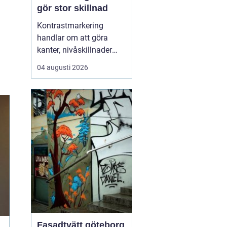
gör stor skillnad
Kontrastmarkering
handlar om att göra
kanter, nivåskillnader
och glasytor tydliga med
04 augusti 2026
hjälp av färg och form.
Syftet är att minska
risken för olyckor och
göra miljöer mer
tillgängliga för alla sä...
Fasadtvätt göteborg