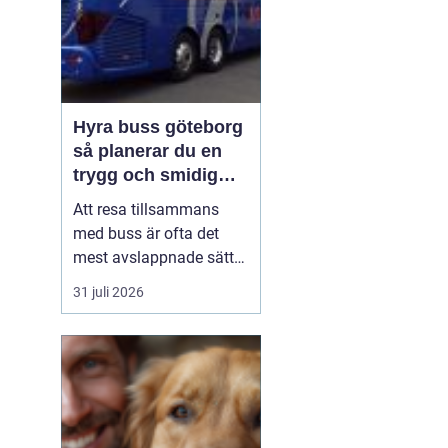
Hyra buss göteborg
så planerar du en
trygg och smidig
gruppresa
Att resa tillsammans
med buss är ofta det
mest avslappnade sättet
att ta en större grupp
31 juli 2026
från punkt A till B.
Oavsett om resan
handlar om konferens,
skolresa,
föreningsutflykt eller en
dagstur till ett