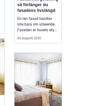
så förlänger du
fasadens livslängd
En ren fasad handlar
inte bara om utseende.
Fasaden är husets skydd
mot regn, vind, avgaser
03 augusti 2026
och påväxt som alger
och mossa. När smuts
och påväxt får fäste
börjar materialen slitas
snabbare. Genom
regelbunden fasadtvätt
kan fastighetsägare i
Göteborg ...