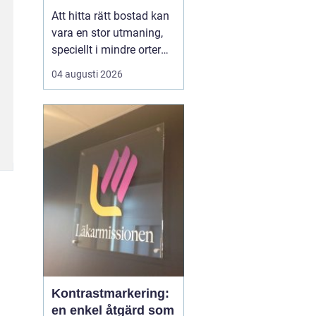
Att hitta rätt bostad kan
vara en stor utmaning,
speciellt i mindre orter
där utbudet kan vara
04 augusti 2026
begränsat. Lediga
lägenheter Gnosjö är en
het potatis för den som
letar efter ett nytt boende
i denna charmiga del av
J&...
Kontrastmarkering:
en enkel åtgärd som