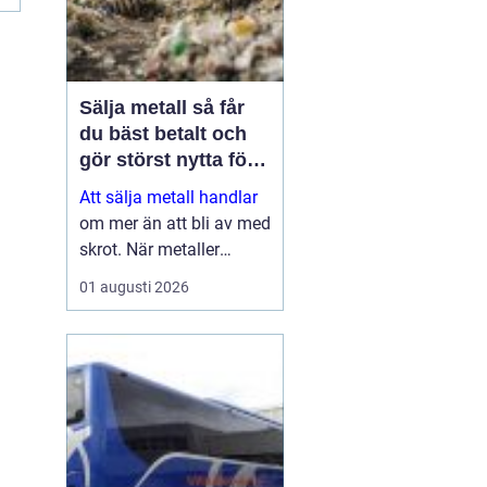
Sälja metall så får
du bäst betalt och
gör störst nytta för
miljön
Att sälja metall handlar
om mer än att bli av med
skrot. När metaller
återvinns sparas stora
01 augusti 2026
mängder energi, råvaror
och koldioxid. Samtidigt
kan både privatpersoner
och företag få en stabil
inkomstkälla geno...