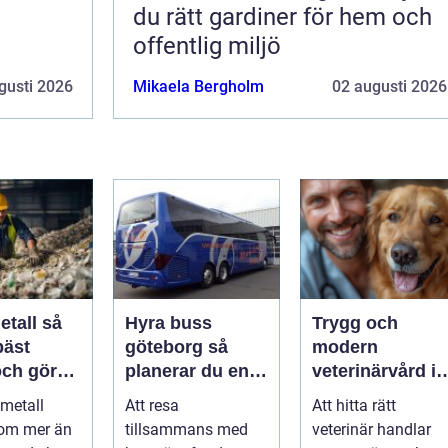
du rätt gardiner för hem och
offentlig miljö
gusti 2026
Mikaela Bergholm
02 augusti 2026
tall så
Hyra buss
Trygg och
bäst
göteborg så
modern
och gör
planerar du en
veterinärvård i
nytta för
trygg och
sollentuna med
 metall
Att resa
Att hitta rätt
smidig
omnejd
 om mer än
tillsammans med
veterinär handlar
gruppresa