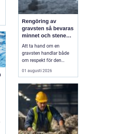
Rengöring av
gravsten så bevaras
minnet och stenen
håller längre
Att ta hand om en
gravsten handlar både
om respekt för den
avlidna och om att
01 augusti 2026
n
bevara en viktig plats för
minnen och eftertanke.
l
Med rätt skötsel kan en
gravsten hålla sig vacker
i många år, oavsett om
den står på en solig
kulle, i skuggan under
stora...
a