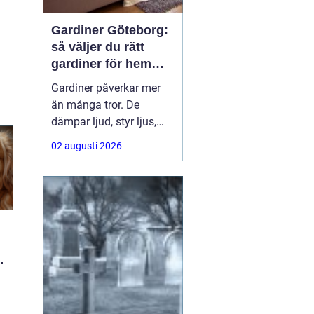
Gardiner Göteborg:
så väljer du rätt
gardiner för hem
och offentlig miljö
Gardiner påverkar mer
än många tror. De
dämpar ljud, styr ljus,
ramar in utsikten och
02 augusti 2026
sätter ton för hela
rummet. För den som
söker