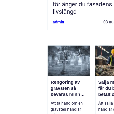
förlänger du fasadens
livslängd
admin
03 au
Rengöring av
Sälja me
gravsten så
får du 
bevaras minnet
betalt 
och stenen
störst 
Att ta hand om en
Att sälja
håller längre
miljön
gravsten handlar
handlar