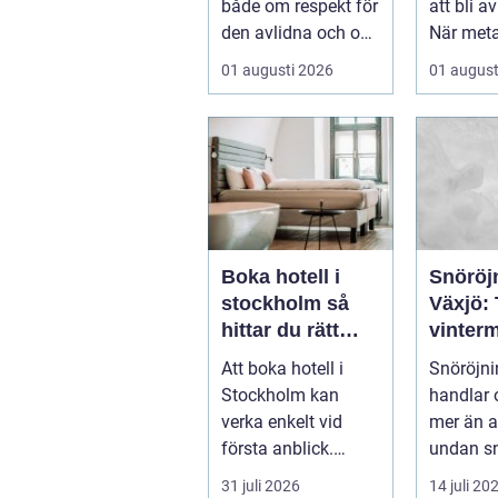
både om respekt för
att bli a
den avlidna och om
När meta
att bevara en viktig
återvinn
01 augusti 2026
01 august
plats...
stora mä
Boka hotell i
Snöröjn
stockholm så
Växjö:
hittar du rätt
vinterm
boende för din
både p
Att boka hotell i
Snöröjni
vistelse
företag
Stockholm kan
handlar
verka enkelt vid
mer än a
första anblick.
undan sn
Utbudet är stort,
31 juli 2026
14 juli 20