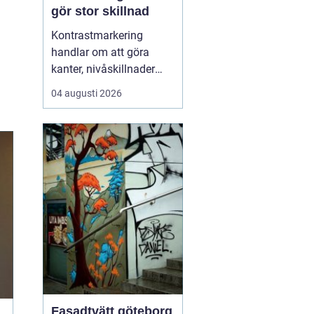
gör stor skillnad
Kontrastmarkering
handlar om att göra
kanter, nivåskillnader
och glasytor tydliga med
04 augusti 2026
hjälp av färg och form.
Syftet är att minska
risken för olyckor och
göra miljöer mer
tillgängliga för alla sä...
Fasadtvätt göteborg