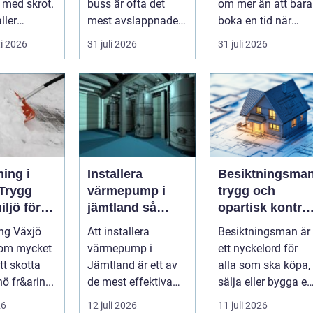
v med skrot.
buss är ofta det
om mer än att bara
ller
mest avslappnade
boka en tid när
s sparas
sättet att ta en
djuret är sjukt. För
i 2026
31 juli 2026
31 juli 2026
ngder...
större grupp från
många djurä...
punkt ...
ing i
Installera
Besiktningsma
 Trygg
värmepump i
trygg och
iljö för
jämtland så
opartisk kontrol
rivat och
väljer du rätt
av fastigheter
ng Växjö
Att installera
Besiktningsman är
lösning för kallt
 om mycket
värmepump i
ett nyckelord för
klimat
tt skotta
Jämtland är ett av
alla som ska köpa,
ö fr&arin...
de mest effektiva
sälja eller bygga en
sätten att sänka
fastighet och vill h
26
12 juli 2026
11 juli 2026