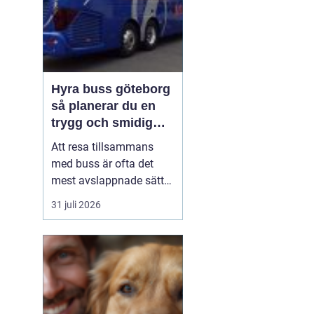
Hyra buss göteborg
så planerar du en
trygg och smidig
gruppresa
Att resa tillsammans
med buss är ofta det
mest avslappnade sättet
att ta en större grupp
31 juli 2026
från punkt A till B.
Oavsett om resan
handlar om konferens,
skolresa,
föreningsutflykt eller en
dagstur till ett