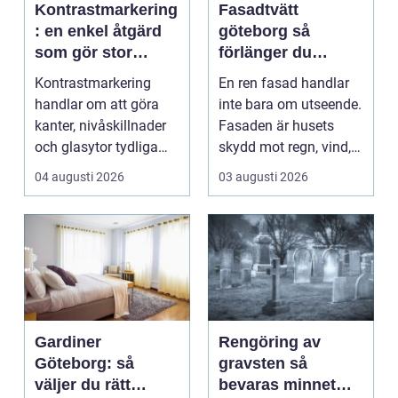
Kontrastmarkering
Fasadtvätt
: en enkel åtgärd
göteborg så
som gör stor
förlänger du
skillnad
fasadens livslängd
Kontrastmarkering
En ren fasad handlar
handlar om att göra
inte bara om utseende.
kanter, nivåskillnader
Fasaden är husets
och glasytor tydliga
skydd mot regn, vind,
med hj&...
avgaser och påvä...
04 augusti 2026
03 augusti 2026
Gardiner
Rengöring av
Göteborg: så
gravsten så
väljer du rätt
bevaras minnet