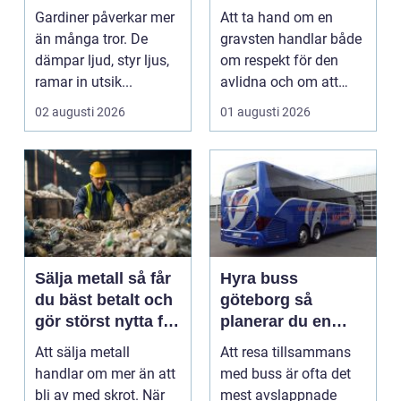
gardiner för hem
och stenen håller
Gardiner påverkar mer
Att ta hand om en
och offentlig miljö
längre
än många tror. De
gravsten handlar både
dämpar ljud, styr ljus,
om respekt för den
ramar in utsik...
avlidna och om att
bevara en viktig plats...
02 augusti 2026
01 augusti 2026
Sälja metall så får
Hyra buss
du bäst betalt och
göteborg så
gör störst nytta för
planerar du en
miljön
trygg och smidig
Att sälja metall
Att resa tillsammans
gruppresa
handlar om mer än att
med buss är ofta det
bli av med skrot. När
mest avslappnade