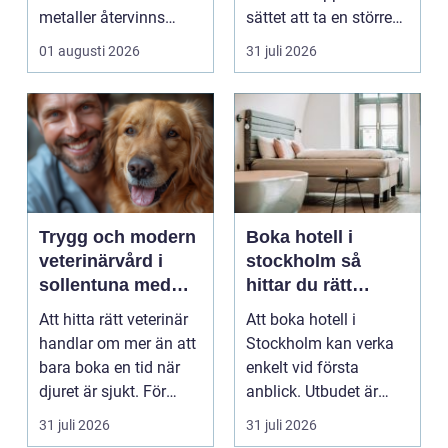
metaller återvinns
sättet att ta en större
sparas stora
grupp från punkt ...
01 augusti 2026
31 juli 2026
mängder...
Trygg och modern
Boka hotell i
veterinärvård i
stockholm så
sollentuna med
hittar du rätt
omnejd
boende för din
Att hitta rätt veterinär
Att boka hotell i
vistelse
handlar om mer än att
Stockholm kan verka
bara boka en tid när
enkelt vid första
djuret är sjukt. För
anblick. Utbudet är
många djurä...
stort, standarden är
31 juli 2026
31 juli 2026
gen...