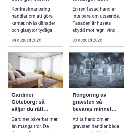
skillnad
fasadens livslängd
Kontrastmarkering
En ren fasad handlar
handlar om att göra
inte bara om utseende.
kanter, nivåskillnader
Fasaden är husets
och glasytor tydliga
skydd mot regn, vind,
med hj&...
avgaser och påvä...
04 augusti 2026
03 augusti 2026
Gardiner
Rengöring av
Göteborg: så
gravsten så
väljer du rätt
bevaras minnet
gardiner för hem
och stenen håller
Gardiner påverkar mer
Att ta hand om en
och offentlig miljö
längre
än många tror. De
gravsten handlar både