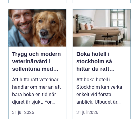
mängder...
Trygg och modern
Boka hotell i
veterinärvård i
stockholm så
sollentuna med
hittar du rätt
omnejd
boende för din
Att hitta rätt veterinär
Att boka hotell i
vistelse
handlar om mer än att
Stockholm kan verka
bara boka en tid när
enkelt vid första
djuret är sjukt. För
anblick. Utbudet är
många djurä...
stort, standarden är
31 juli 2026
31 juli 2026
gen...