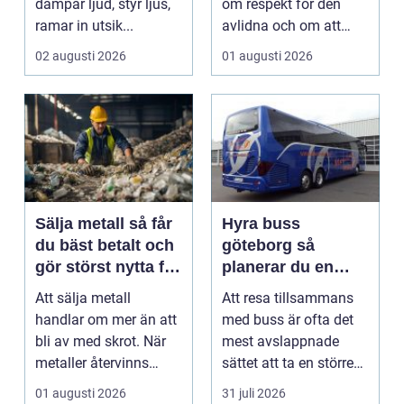
dämpar ljud, styr ljus,
om respekt för den
ramar in utsik...
avlidna och om att
bevara en viktig plats...
02 augusti 2026
01 augusti 2026
Sälja metall så får
Hyra buss
du bäst betalt och
göteborg så
gör störst nytta för
planerar du en
miljön
trygg och smidig
Att sälja metall
Att resa tillsammans
gruppresa
handlar om mer än att
med buss är ofta det
bli av med skrot. När
mest avslappnade
metaller återvinns
sättet att ta en större
sparas stora
grupp från punkt ...
01 augusti 2026
31 juli 2026