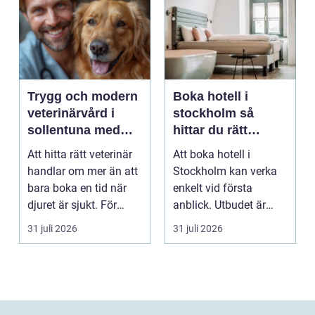
Trygg och modern
Boka hotell i
veterinärvård i
stockholm så
sollentuna med
hittar du rätt
omnejd
boende för din
Att hitta rätt veterinär
Att boka hotell i
vistelse
handlar om mer än att
Stockholm kan verka
bara boka en tid när
enkelt vid första
djuret är sjukt. För
anblick. Utbudet är
många djurä...
stort, standarden är
31 juli 2026
31 juli 2026
gen...