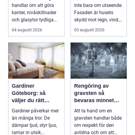
handlar om att göra
inte bara om utseende.
kanter, nivåskillnader
Fasaden är husets
och glasytor tydliga
skydd mot regn, vind,
med hj&...
avgaser och påvä...
04 augusti 2026
03 augusti 2026
Gardiner
Rengöring av
Göteborg: så
gravsten så
väljer du rätt
bevaras minnet
gardiner för hem
och stenen håller
Gardiner påverkar mer
Att ta hand om en
och offentlig miljö
längre
än många tror. De
gravsten handlar både
dämpar ljud, styr ljus,
om respekt för den
ramar in utsik...
avlidna och om att