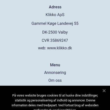
Adress
web:
www.klikko.dk
Menu
Annonsering
Om oss
Cookies
På vores website bruges cookies til at huske dine indstillinger,
Kontakta oss
statistik og personalisering af indhold og annoncer. Denne
Sitemap
information deles med tredjepart. Ved fortsat brug af websiden