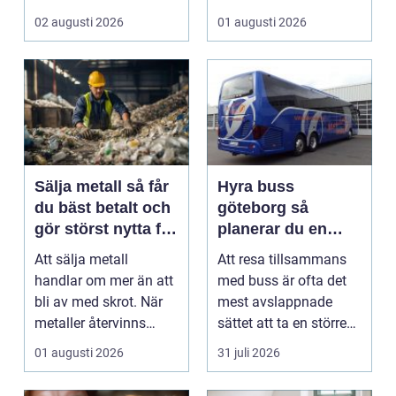
bevara en viktig plats...
02 augusti 2026
01 augusti 2026
Sälja metall så får
Hyra buss
du bäst betalt och
göteborg så
gör störst nytta för
planerar du en
miljön
trygg och smidig
Att sälja metall
Att resa tillsammans
gruppresa
handlar om mer än att
med buss är ofta det
bli av med skrot. När
mest avslappnade
metaller återvinns
sättet att ta en större
sparas stora
grupp från punkt ...
01 augusti 2026
31 juli 2026
mängder...