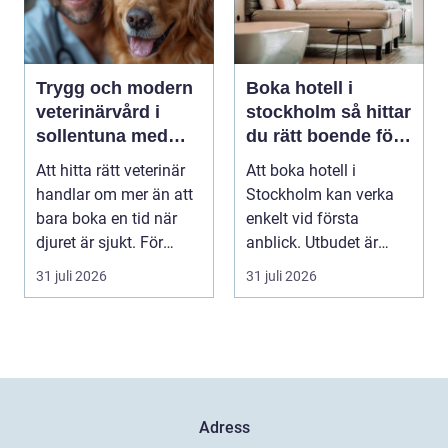
Trygg och modern
Boka hotell i
veterinärvård i
stockholm så hittar
sollentuna med
du rätt boende för
omnejd
din vistelse
Att hitta rätt veterinär
Att boka hotell i
handlar om mer än att
Stockholm kan verka
bara boka en tid när
enkelt vid första
djuret är sjukt. För
anblick. Utbudet är
många djurä...
stort, standarden är
31 juli 2026
31 juli 2026
gen...
Adress