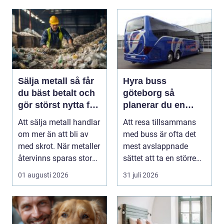
Sälja metall så får
Hyra buss
du bäst betalt och
göteborg så
gör störst nytta för
planerar du en
miljön
trygg och smidig
Att sälja metall handlar
Att resa tillsammans
gruppresa
om mer än att bli av
med buss är ofta det
med skrot. När metaller
mest avslappnade
återvinns sparas stora
sättet att ta en större
mängder...
grupp från punkt ...
01 augusti 2026
31 juli 2026