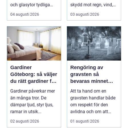
och glasytor tydliga
skydd mot regn, vind,
med hj&...
avgaser och påvä...
04 augusti 2026
03 augusti 2026
Gardiner
Rengöring av
Göteborg: så väljer
gravsten så
du rätt gardiner för
bevaras minnet
hem och offentlig
och stenen håller
Gardiner påverkar mer
Att ta hand om en
miljö
längre
än många tror. De
gravsten handlar både
dämpar ljud, styr ljus,
om respekt för den
ramar in utsik...
avlidna och om att
bevara en viktig plats...
02 augusti 2026
01 augusti 2026