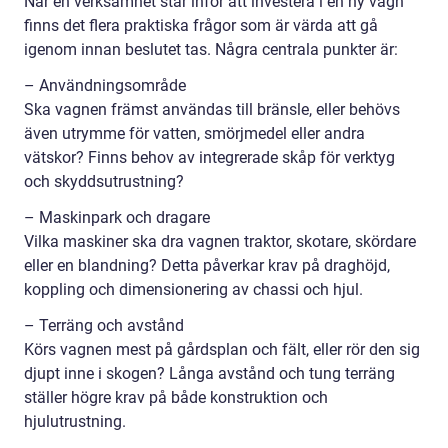
När en verksamhet står inför att investera i en ny vagn
finns det flera praktiska frågor som är värda att gå
igenom innan beslutet tas. Några centrala punkter är:
– Användningsområde
Ska vagnen främst användas till bränsle, eller behövs
även utrymme för vatten, smörjmedel eller andra
vätskor? Finns behov av integrerade skåp för verktyg
och skyddsutrustning?
– Maskinpark och dragare
Vilka maskiner ska dra vagnen traktor, skotare, skördare
eller en blandning? Detta påverkar krav på draghöjd,
koppling och dimensionering av chassi och hjul.
– Terräng och avstånd
Körs vagnen mest på gårdsplan och fält, eller rör den sig
djupt inne i skogen? Långa avstånd och tung terräng
ställer högre krav på både konstruktion och
hjulutrustning.