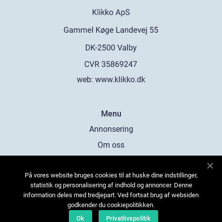
web:
www.klikko.dk
Menu
Annonsering
Om oss
Cookies
På vores website bruges cookies til at huske dine indstillinger,
Kontakta oss
statistik og personalisering af indhold og annoncer. Denne
Sitemap
information deles med tredjepart. Ved fortsat brug af websiden
godkender du cookiepolitikken.
Ok
Privatlivspolitik