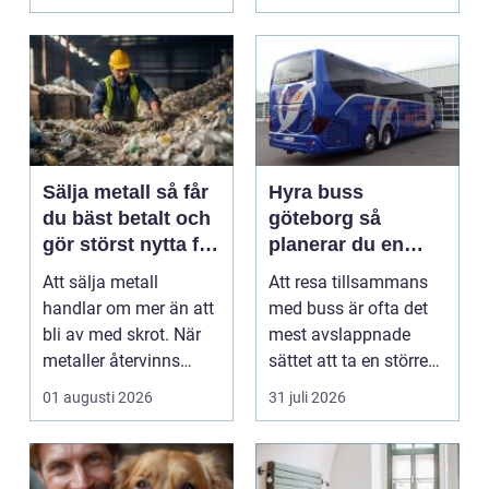
Sälja metall så får
Hyra buss
du bäst betalt och
göteborg så
gör störst nytta för
planerar du en
miljön
trygg och smidig
Att sälja metall
Att resa tillsammans
gruppresa
handlar om mer än att
med buss är ofta det
bli av med skrot. När
mest avslappnade
metaller återvinns
sättet att ta en större
sparas stora
grupp från punkt ...
01 augusti 2026
31 juli 2026
mängder...