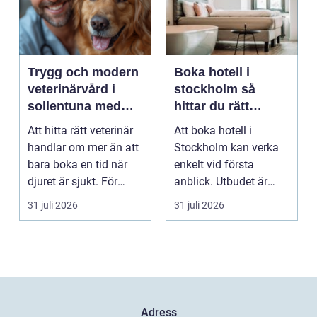
Trygg och modern
Boka hotell i
veterinärvård i
stockholm så
sollentuna med
hittar du rätt
omnejd
boende för din
Att hitta rätt veterinär
Att boka hotell i
vistelse
handlar om mer än att
Stockholm kan verka
bara boka en tid när
enkelt vid första
djuret är sjukt. För
anblick. Utbudet är
många djurä...
stort, standarden är
31 juli 2026
31 juli 2026
gen...
Adress