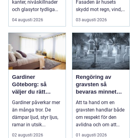
kanter, nivåskillnader
Fasaden är husets
och glasytor tydliga
skydd mot regn, vind,
med hj&...
avgaser och påvä...
04 augusti 2026
03 augusti 2026
Gardiner
Rengöring av
Göteborg: så
gravsten så
väljer du rätt
bevaras minnet
gardiner för hem
och stenen håller
Gardiner påverkar mer
Att ta hand om en
och offentlig miljö
längre
än många tror. De
gravsten handlar både
dämpar ljud, styr ljus,
om respekt för den
ramar in utsik...
avlidna och om att
bevara en viktig plats...
02 augusti 2026
01 augusti 2026