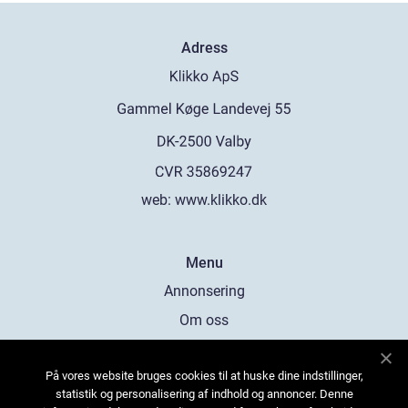
Adress
web:
www.klikko.dk
Menu
Annonsering
Om oss
Cookies
På vores website bruges cookies til at huske dine indstillinger,
Kontakta oss
statistik og personalisering af indhold og annoncer. Denne
Sitemap