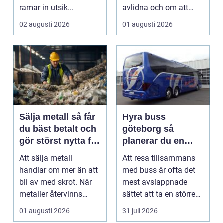
ramar in utsik...
avlidna och om att
bevara en viktig plats...
02 augusti 2026
01 augusti 2026
Sälja metall så får
Hyra buss
du bäst betalt och
göteborg så
gör störst nytta för
planerar du en
miljön
trygg och smidig
Att sälja metall
Att resa tillsammans
gruppresa
handlar om mer än att
med buss är ofta det
bli av med skrot. När
mest avslappnade
metaller återvinns
sättet att ta en större
sparas stora
grupp från punkt ...
01 augusti 2026
31 juli 2026
mängder...