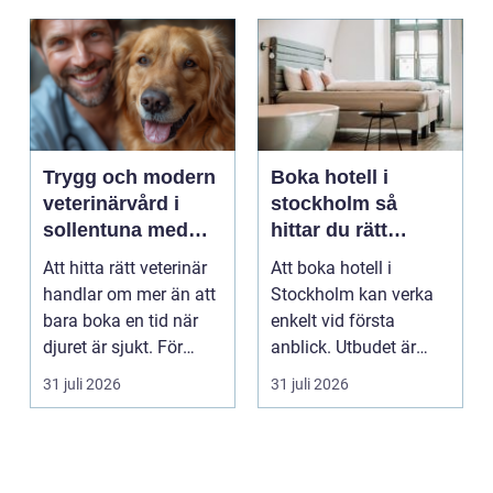
Trygg och modern
Boka hotell i
veterinärvård i
stockholm så
sollentuna med
hittar du rätt
omnejd
boende för din
Att hitta rätt veterinär
Att boka hotell i
vistelse
handlar om mer än att
Stockholm kan verka
bara boka en tid när
enkelt vid första
djuret är sjukt. För
anblick. Utbudet är
många djurä...
stort, standarden är
31 juli 2026
31 juli 2026
gen...