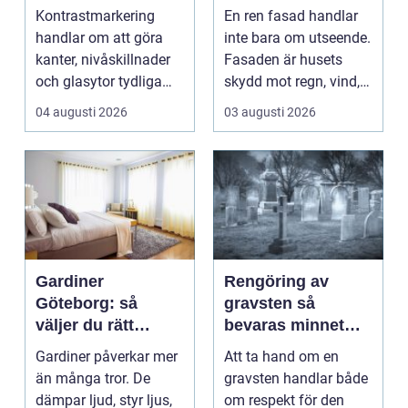
skillnad
fasadens livslängd
Kontrastmarkering
En ren fasad handlar
handlar om att göra
inte bara om utseende.
kanter, nivåskillnader
Fasaden är husets
och glasytor tydliga
skydd mot regn, vind,
med hj&...
avgaser och påvä...
04 augusti 2026
03 augusti 2026
Gardiner
Rengöring av
Göteborg: så
gravsten så
väljer du rätt
bevaras minnet
gardiner för hem
och stenen håller
Gardiner påverkar mer
Att ta hand om en
och offentlig miljö
längre
än många tror. De
gravsten handlar både
dämpar ljud, styr ljus,
om respekt för den