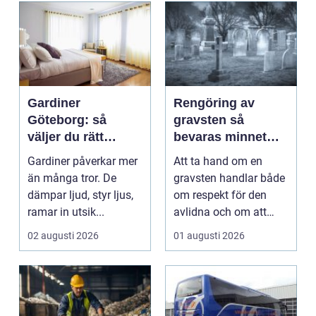
Gardiner
Rengöring av
Göteborg: så
gravsten så
väljer du rätt
bevaras minnet
gardiner för hem
och stenen håller
Gardiner påverkar mer
Att ta hand om en
och offentlig miljö
längre
än många tror. De
gravsten handlar både
dämpar ljud, styr ljus,
om respekt för den
ramar in utsik...
avlidna och om att
bevara en viktig plats...
02 augusti 2026
01 augusti 2026