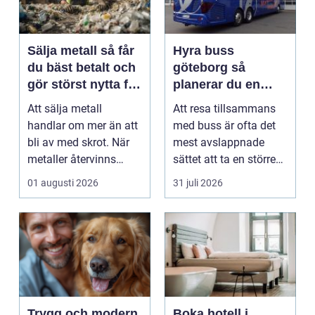
Sälja metall så får
Hyra buss
du bäst betalt och
göteborg så
gör störst nytta för
planerar du en
miljön
trygg och smidig
Att sälja metall
Att resa tillsammans
gruppresa
handlar om mer än att
med buss är ofta det
bli av med skrot. När
mest avslappnade
metaller återvinns
sättet att ta en större
sparas stora
grupp från punkt ...
01 augusti 2026
31 juli 2026
mängder...
Trygg och modern
Boka hotell i