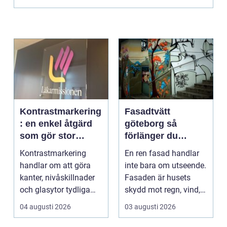
Kontrastmarkering
Fasadtvätt
: en enkel åtgärd
göteborg så
som gör stor
förlänger du
skillnad
fasadens livslängd
Kontrastmarkering
En ren fasad handlar
handlar om att göra
inte bara om utseende.
kanter, nivåskillnader
Fasaden är husets
och glasytor tydliga
skydd mot regn, vind,
med hj&...
avgaser och påvä...
04 augusti 2026
03 augusti 2026