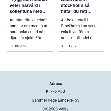
veterinärvård i
stockholm så
sollentuna med
hittar du rätt
omnejd
boende för din
Att hitta rätt veterinär
Att boka hotell i
vistelse
handlar om mer än att
Stockholm kan verka
bara boka en tid när
enkelt vid första
djuret är sjukt. För
anblick. Utbudet är
många djurä...
stort, standarden är
31 juli 2026
31 juli 2026
gen...
Adress