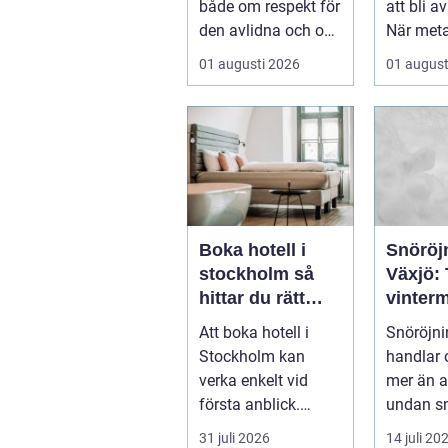
både om respekt för
att bli a
den avlidna och om
När meta
att bevara en viktig
återvinn
01 augusti 2026
01 august
plats...
stora mä
Boka hotell i
Snöröjn
stockholm så
Växjö:
hittar du rätt
vinterm
boende för din
både p
Att boka hotell i
Snöröjni
vistelse
företag
Stockholm kan
handlar
verka enkelt vid
mer än a
första anblick.
undan sn
Utbudet är stort,
31 juli 2026
14 juli 20