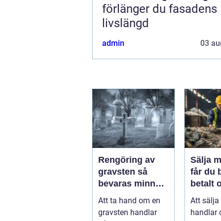
förlänger du fasadens
livslängd
admin
03 au
Rengöring av
Sälja me
gravsten så
får du 
bevaras minnet
betalt 
och stenen
störst 
Att ta hand om en
Att sälja
håller längre
miljön
gravsten handlar
handlar