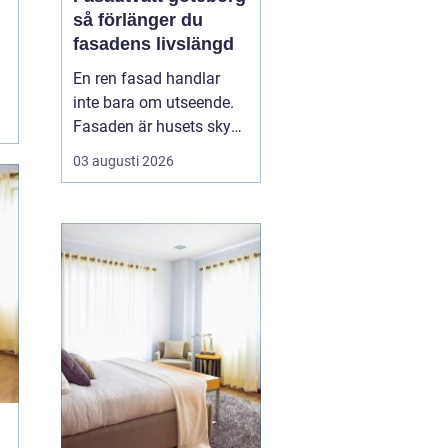
så förlänger du
fasadens livslängd
En ren fasad handlar
inte bara om utseende.
Fasaden är husets skydd
mot regn, vind, avgaser
03 augusti 2026
och påväxt som alger
och mossa. När smuts
och påväxt får fäste
börjar materialen slitas
snabbare. Genom
regelbunden fasadtvätt
kan fastighetsägare i
Göteborg ...