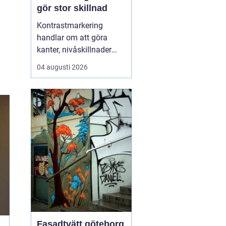
gör stor skillnad
Kontrastmarkering
handlar om att göra
kanter, nivåskillnader
och glasytor tydliga med
04 augusti 2026
hjälp av färg och form.
Syftet är att minska
risken för olyckor och
göra miljöer mer
tillgängliga för alla sä...
Fasadtvätt göteborg