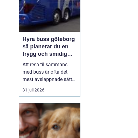
Hyra buss göteborg
så planerar du en
trygg och smidig
gruppresa
Att resa tillsammans
med buss är ofta det
mest avslappnade sättet
att ta en större grupp
31 juli 2026
från punkt A till B.
Oavsett om resan
handlar om konferens,
skolresa,
föreningsutflykt eller en
dagstur till ett