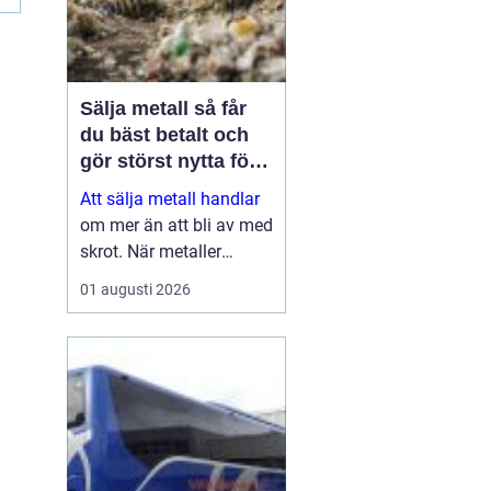
Sälja metall så får
du bäst betalt och
gör störst nytta för
miljön
Att sälja metall handlar
om mer än att bli av med
skrot. När metaller
återvinns sparas stora
01 augusti 2026
mängder energi, råvaror
och koldioxid. Samtidigt
kan både privatpersoner
och företag få en stabil
inkomstkälla geno...