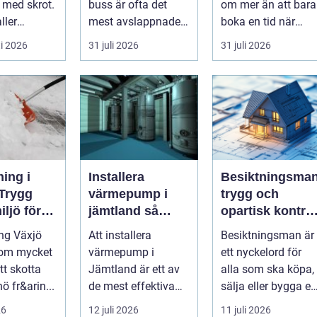
v med skrot.
buss är ofta det
om mer än att bara
ller
mest avslappnade
boka en tid när
s sparas
sättet att ta en
djuret är sjukt. För
i 2026
31 juli 2026
31 juli 2026
ngder...
större grupp från
många djurä...
punkt ...
ing i
Installera
Besiktningsma
 Trygg
värmepump i
trygg och
iljö för
jämtland så
opartisk kontrol
rivat och
väljer du rätt
av fastigheter
ng Växjö
Att installera
Besiktningsman är
lösning för kallt
 om mycket
värmepump i
ett nyckelord för
klimat
tt skotta
Jämtland är ett av
alla som ska köpa,
ö fr&arin...
de mest effektiva
sälja eller bygga en
sätten att sänka
fastighet och vill h
26
12 juli 2026
11 juli 2026