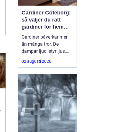
Gardiner Göteborg:
så väljer du rätt
gardiner för hem
och offentlig miljö
Gardiner påverkar mer
än många tror. De
dämpar ljud, styr ljus,
ramar in utsikten och
02 augusti 2026
sätter ton för hela
rummet. För den som
söker