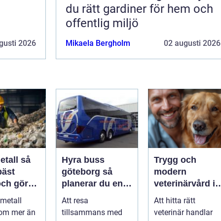
du rätt gardiner för hem och
offentlig miljö
gusti 2026
Mikaela Bergholm
02 augusti 2026
tall så
Hyra buss
Trygg och
bäst
göteborg så
modern
och gör
planerar du en
veterinärvård i
nytta för
trygg och
sollentuna med
 metall
Att resa
Att hitta rätt
smidig
omnejd
 om mer än
tillsammans med
veterinär handlar
gruppresa