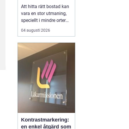
Att hitta rätt bostad kan
vara en stor utmaning,
speciellt i mindre orter
där utbudet kan vara
04 augusti 2026
begränsat. Lediga
lägenheter Gnosjö är en
het potatis för den som
letar efter ett nytt boende
i denna charmiga del av
J&...
Kontrastmarkering:
en enkel åtgärd som