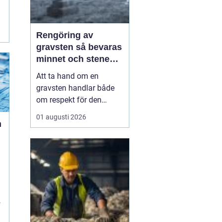
Rengöring av
gravsten så bevaras
minnet och stenen
håller längre
Att ta hand om en
gravsten handlar både
om respekt för den
avlidna och om att
01 augusti 2026
n
bevara en viktig plats för
minnen och eftertanke.
l
Med rätt skötsel kan en
gravsten hålla sig vacker
i många år, oavsett om
den står på en solig
kulle, i skuggan under
stora...
a