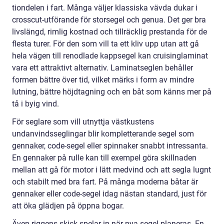
tiondelen i fart. Många väljer klassiska vävda dukar i
crosscut-utförande för storsegel och genua. Det ger bra
livslängd, rimlig kostnad och tillräcklig prestanda för de
flesta turer. För den som vill ta ett kliv upp utan att gå
hela vägen till renodlade kappsegel kan cruisinglaminat
vara ett attraktivt alternativ. Laminatseglen behåller
formen bättre över tid, vilket märks i form av mindre
lutning, bättre höjdtagning och en båt som känns mer på
tå i byig vind.
För seglare som vill utnyttja västkustens
undanvindsseglingar blir kompletterande segel som
gennaker, code-segel eller spinnaker snabbt intressanta.
En gennaker på rulle kan till exempel göra skillnaden
mellan att gå för motor i lätt medvind och att segla lugnt
och stabilt med bra fart. På många moderna båtar är
gennaker eller code-segel idag nästan standard, just för
att öka glädjen på öppna bogar.
Även riggens skick spelar in när nya segel planeras. En