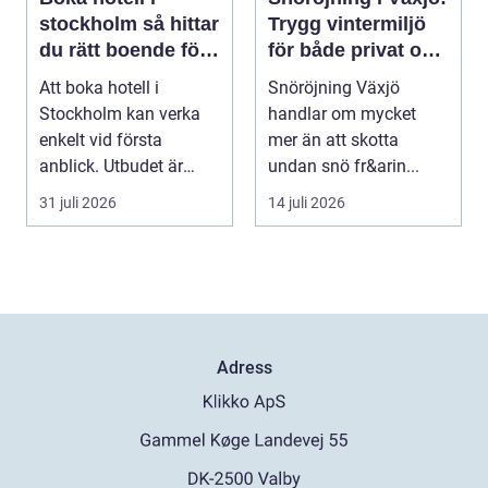
stockholm så hittar
Trygg vintermiljö
du rätt boende för
för både privat och
din vistelse
företag
Att boka hotell i
Snöröjning Växjö
Stockholm kan verka
handlar om mycket
enkelt vid första
mer än att skotta
anblick. Utbudet är
undan snö fr&arin...
stort, standarden är
31 juli 2026
14 juli 2026
gen...
Adress