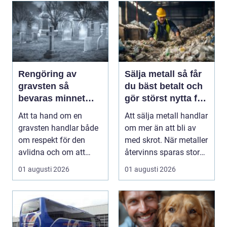
Rengöring av
Sälja metall så får
gravsten så
du bäst betalt och
bevaras minnet
gör störst nytta för
och stenen håller
miljön
Att ta hand om en
Att sälja metall handlar
längre
gravsten handlar både
om mer än att bli av
om respekt för den
med skrot. När metaller
avlidna och om att
återvinns sparas stora
bevara en viktig plats...
mängder...
01 augusti 2026
01 augusti 2026