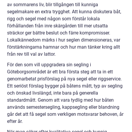
av sommarens liv, blir tillgången till kunniga
segelmakare en extra trygghet. Att kunna diskutera båt,
rigg och segel med någon som förstår lokala
förhållanden från inre skärgården till mer utsatta
sträckor ger bättre beslut och färre kompromisser.
Lokalkännedom märks i hur seglen dimensioneras, var
förstärkningarna hamnar och hur man tänker kring allt
från rev till val av lattor.
För den som vill uppgradera sin segling i
Göteborgsområdet är ett bra första steg att ta in ett
genomarbetat prisförslag på nya segel eller riggservice.
Ett seriöst förslag bygger på båtens mått, typ av segling
och önskad livslängd, inte bara på generella
standardmått. Genom att vara tydlig med hur båten
används semestersegling, kappsegling eller blandning
går det att få segel som verkligen motsvarar behoven, år
efter år.
När man söker efter kvalitativa segel och kunnig