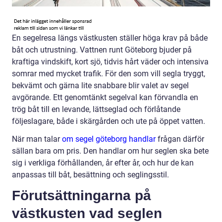
En segelresa längs västkusten ställer höga krav på både
båt och utrustning. Vattnen runt Göteborg bjuder på
kraftiga vindskift, kort sjö, tidvis hårt väder och intensiva
somrar med mycket trafik. För den som vill segla tryggt,
bekvämt och gärna lite snabbare blir valet av segel
avgörande. Ett genomtänkt segelval kan förvandla en
trög båt till en levande, lättseglad och förlåtande
följeslagare, både i skärgården och ute på öppet vatten.
När man talar
om segel göteborg handlar
frågan därför
sällan bara om pris. Den handlar om hur seglen ska bete
sig i verkliga förhållanden, år efter år, och hur de kan
anpassas till båt, besättning och seglingsstil.
Förutsättningarna på
västkusten vad seglen