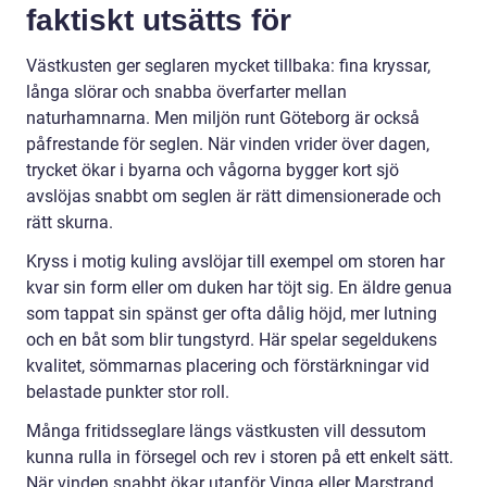
faktiskt utsätts för
Västkusten ger seglaren mycket tillbaka: fina kryssar,
långa slörar och snabba överfarter mellan
naturhamnarna. Men miljön runt Göteborg är också
påfrestande för seglen. När vinden vrider över dagen,
trycket ökar i byarna och vågorna bygger kort sjö
avslöjas snabbt om seglen är rätt dimensionerade och
rätt skurna.
Kryss i motig kuling avslöjar till exempel om storen har
kvar sin form eller om duken har töjt sig. En äldre genua
som tappat sin spänst ger ofta dålig höjd, mer lutning
och en båt som blir tungstyrd. Här spelar segeldukens
kvalitet, sömmarnas placering och förstärkningar vid
belastade punkter stor roll.
Många fritidsseglare längs västkusten vill dessutom
kunna rulla in försegel och rev i storen på ett enkelt sätt.
När vinden snabbt ökar utanför Vinga eller Marstrand