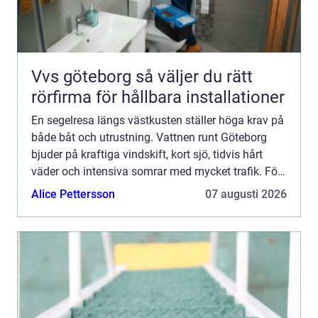
Vvs göteborg så väljer du rätt
rörfirma för hållbara installationer
En segelresa längs västkusten ställer höga krav på
både båt och utrustning. Vattnen runt Göteborg
bjuder på kraftiga vindskift, kort sjö, tidvis hårt
väder och intensiva somrar med mycket trafik. För
den som vill segla tryggt, bekvämt och gärna lite ...
Alice Pettersson
07 augusti 2026