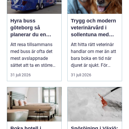
Hyra buss
Trygg och modern
göteborg så
veterinärvård i
planerar du en
sollentuna med
trygg och smidig
omnejd
Att resa tillsammans
Att hitta rätt veterinär
gruppresa
med buss är ofta det
handlar om mer än att
mest avslappnade
bara boka en tid när
sättet att ta en större
djuret är sjukt. För
grupp från punkt ...
många djurä...
31 juli 2026
31 juli 2026
Boka hotell i
Snöröjning i Växjö: