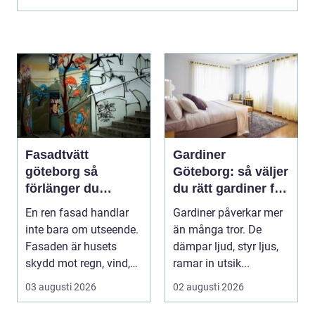
Fasadtvätt
Gardiner
göteborg så
Göteborg: så väljer
förlänger du
du rätt gardiner för
fasadens livslängd
hem och offentlig
En ren fasad handlar
Gardiner påverkar mer
miljö
inte bara om utseende.
än många tror. De
Fasaden är husets
dämpar ljud, styr ljus,
skydd mot regn, vind,
ramar in utsik...
avgaser och påvä...
03 augusti 2026
02 augusti 2026