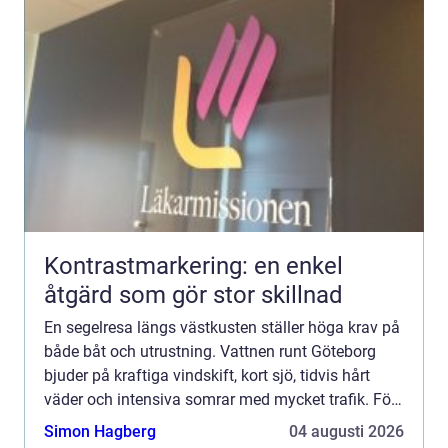
Kontrastmarkering: en enkel
åtgärd som gör stor skillnad
En segelresa längs västkusten ställer höga krav på
både båt och utrustning. Vattnen runt Göteborg
bjuder på kraftiga vindskift, kort sjö, tidvis hårt
väder och intensiva somrar med mycket trafik. För
den som vill segla tryggt, bekvämt och gärna lite ...
Simon Hagberg
04 augusti 2026