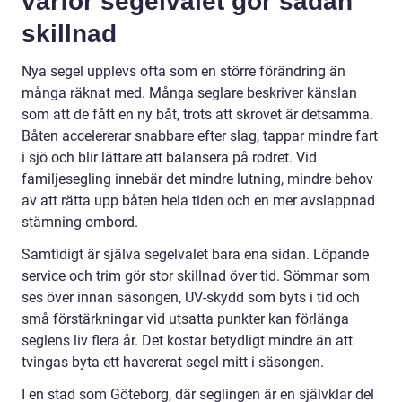
varför segelvalet gör sådan
skillnad
Nya segel upplevs ofta som en större förändring än
många räknat med. Många seglare beskriver känslan
som att de fått en ny båt, trots att skrovet är detsamma.
Båten accelererar snabbare efter slag, tappar mindre fart
i sjö och blir lättare att balansera på rodret. Vid
familjesegling innebär det mindre lutning, mindre behov
av att rätta upp båten hela tiden och en mer avslappnad
stämning ombord.
Samtidigt är själva segelvalet bara ena sidan. Löpande
service och trim gör stor skillnad över tid. Sömmar som
ses över innan säsongen, UV-skydd som byts i tid och
små förstärkningar vid utsatta punkter kan förlänga
seglens liv flera år. Det kostar betydligt mindre än att
tvingas byta ett havererat segel mitt i säsongen.
I en stad som Göteborg, där seglingen är en självklar del