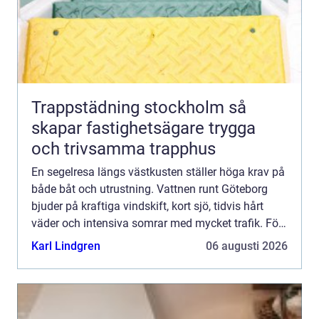
Trappstädning stockholm så
skapar fastighetsägare trygga
och trivsamma trapphus
En segelresa längs västkusten ställer höga krav på
både båt och utrustning. Vattnen runt Göteborg
bjuder på kraftiga vindskift, kort sjö, tidvis hårt
väder och intensiva somrar med mycket trafik. För
den som vill segla tryggt, bekvämt och gärna lite ...
Karl Lindgren
06 augusti 2026