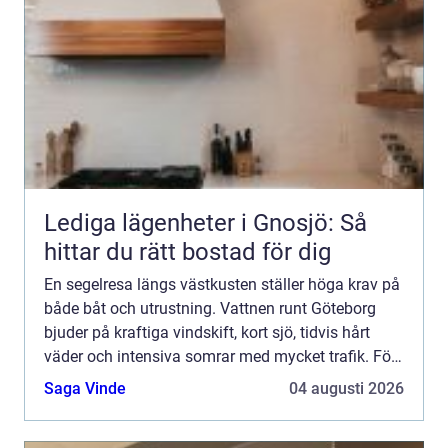
Lediga lägenheter i Gnosjö: Så
hittar du rätt bostad för dig
En segelresa längs västkusten ställer höga krav på
både båt och utrustning. Vattnen runt Göteborg
bjuder på kraftiga vindskift, kort sjö, tidvis hårt
väder och intensiva somrar med mycket trafik. För
den som vill segla tryggt, bekvämt och gärna lite ...
Saga Vinde
04 augusti 2026