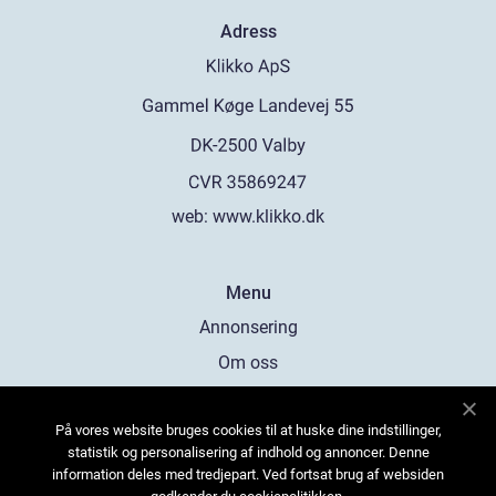
Adress
web:
www.klikko.dk
Menu
Annonsering
Om oss
Cookies
På vores website bruges cookies til at huske dine indstillinger,
Kontakta oss
statistik og personalisering af indhold og annoncer. Denne
Sitemap
information deles med tredjepart. Ved fortsat brug af websiden