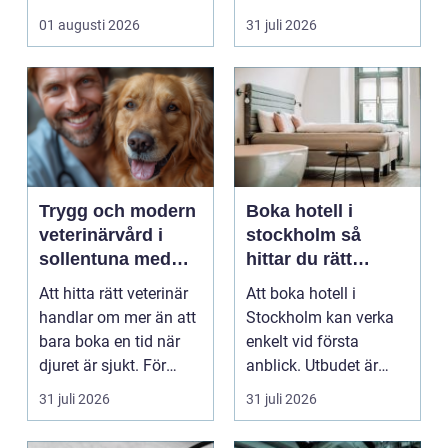
sparas stora
grupp från punkt ...
01 augusti 2026
31 juli 2026
mängder...
Trygg och modern
Boka hotell i
veterinärvård i
stockholm så
sollentuna med
hittar du rätt
omnejd
boende för din
Att hitta rätt veterinär
Att boka hotell i
vistelse
handlar om mer än att
Stockholm kan verka
bara boka en tid när
enkelt vid första
djuret är sjukt. För
anblick. Utbudet är
många djurä...
stort, standarden är
31 juli 2026
31 juli 2026
gen...