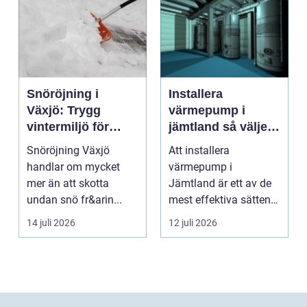
Snöröjning i
Installera
Växjö: Trygg
värmepump i
vintermiljö för
jämtland så väljer
både privat och
du rätt lösning för
Snöröjning Växjö
Att installera
företag
kallt klimat
handlar om mycket
värmepump i
mer än att skotta
Jämtland är ett av de
undan snö fr&arin...
mest effektiva sätten
att sänka sina
14 juli 2026
12 juli 2026
uppvärmningsko...