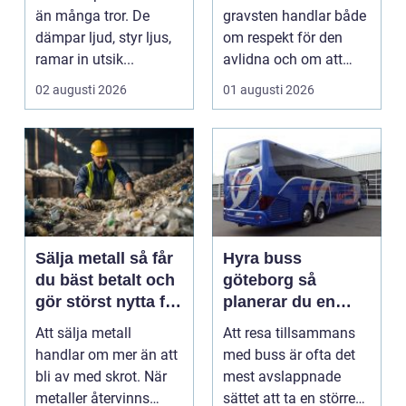
och offentlig miljö
längre
än många tror. De
gravsten handlar både
dämpar ljud, styr ljus,
om respekt för den
ramar in utsik...
avlidna och om att
bevara en viktig plats...
02 augusti 2026
01 augusti 2026
Sälja metall så får
Hyra buss
du bäst betalt och
göteborg så
gör störst nytta för
planerar du en
miljön
trygg och smidig
Att sälja metall
Att resa tillsammans
gruppresa
handlar om mer än att
med buss är ofta det
bli av med skrot. När
mest avslappnade
metaller återvinns
sättet att ta en större