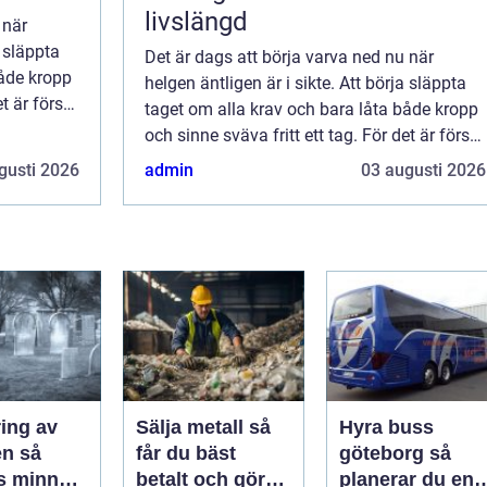
livslängd
 när
a släppta
Det är dags att börja varva ned nu när
både kropp
helgen äntligen är i sikte. Att börja släppta
t är först
taget om alla krav och bara låta både kropp
de
och sinne sväva fritt ett tag. För det är först
kans...
då som vi också kan släppa fram de
gusti 2026
admin
03 augusti 2026
energier som vi bär på och som vi kans...
ing av
Sälja metall så
Hyra buss
 så
får du bäst
göteborg så
s minnet
betalt och gör
planerar du en