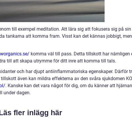
genom till exempel meditation. Att lära sig att fokusera sig på sin
da tankarna att komma fram. Visst kan det kännas jobbigt, men
aworganics.se/
komma väl till pass. Detta tillskott har nämligen
a till att skapa utrymme för ditt inre att komma till tals.
danter och har djupt antiinflammatoriska egenskaper. Därför tr
illskott även kan mildra effekterna av den svåra sjukdomen KO
ol/
. Kanske kan det vara något för dig, om du känner att hjärna
ll under dagen.
Läs fler inlägg här