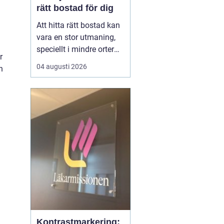
rätt bostad för dig
Att hitta rätt bostad kan
vara en stor utmaning,
speciellt i mindre orter
r
där utbudet kan vara
04 augusti 2026
n
begränsat. Lediga
lägenheter Gnosjö är en
het potatis för den som
letar efter ett nytt boende
i denna charmiga del av
J&...
Kontrastmarkering: