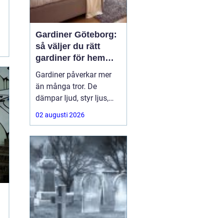
Gardiner Göteborg:
så väljer du rätt
gardiner för hem
och offentlig miljö
Gardiner påverkar mer
än många tror. De
dämpar ljud, styr ljus,
ramar in utsikten och
02 augusti 2026
sätter ton för hela
rummet. För den som
söker