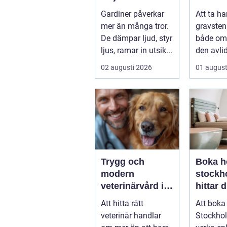
gardiner för hem
och st
Gardiner påverkar
Att ta h
och offentlig
håller 
mer än många tror.
gravsten
miljö
De dämpar ljud, styr
både om 
ljus, ramar in utsik...
den avli
att bevar
02 augusti 2026
01 august
plats...
Trygg och
Boka ho
modern
stockho
veterinärvård i
hittar d
sollentuna med
boende
Att hitta rätt
Att boka 
omnejd
vistels
veterinär handlar
Stockho