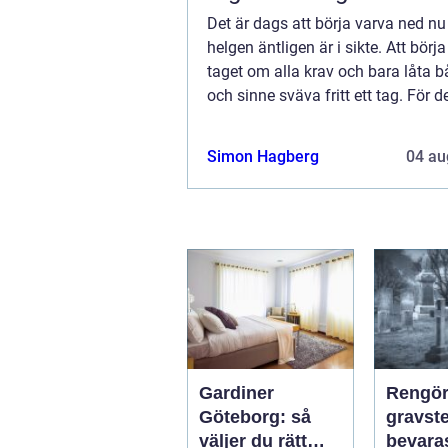
Det är dags att börja varva ned nu
helgen äntligen är i sikte. Att börj
taget om alla krav och bara låta 
och sinne sväva fritt ett tag. För de
då som vi också kan släppa fram 
energier som vi bär på och som vi 
Simon Hagberg
04 au
Gardiner
Rengör
Göteborg: så
gravsten
väljer du rätt
bevara