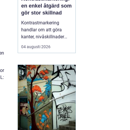
en enkel åtgärd som
gör stor skillnad
Kontrastmarkering
handlar om att göra
kanter, nivåskillnader
och glasytor tydliga med
04 augusti 2026
hjälp av färg och form.
 en
Syftet är att minska
risken för olyckor och
or
göra miljöer mer
L:
tillgängliga för alla sä...
n