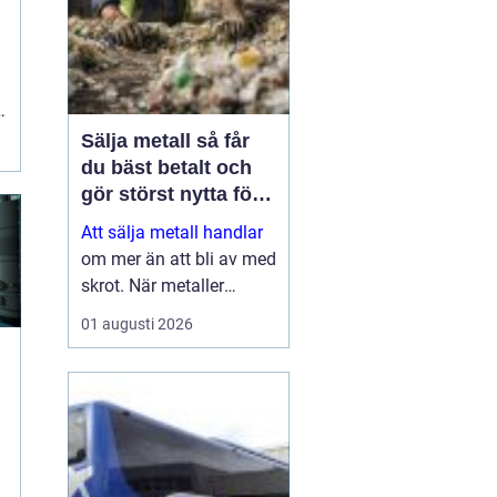
Sälja metall så får
du bäst betalt och
gör störst nytta för
miljön
Att sälja metall handlar
om mer än att bli av med
skrot. När metaller
återvinns sparas stora
01 augusti 2026
mängder energi, råvaror
och koldioxid. Samtidigt
kan både privatpersoner
och företag få en stabil
inkomstkälla geno...