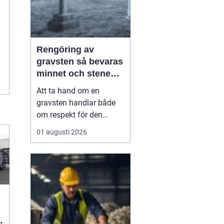
Rengöring av
gravsten så bevaras
minnet och stenen
håller längre
Att ta hand om en
gravsten handlar både
om respekt för den
avlidna och om att
01 augusti 2026
bevara en viktig plats för
minnen och eftertanke.
Med rätt skötsel kan en
gravsten hålla sig vacker
i många år, oavsett om
den står på en solig
kulle, i skuggan under
stora...