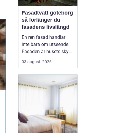
Fasadtvätt göteborg
så förlänger du
fasadens livslängd
En ren fasad handlar
inte bara om utseende.
Fasaden är husets skydd
mot regn, vind, avgaser
03 augusti 2026
och påväxt som alger
och mossa. När smuts
och påväxt får fäste
börjar materialen slitas
snabbare. Genom
regelbunden fasadtvätt
kan fastighetsägare i
Göteborg ...