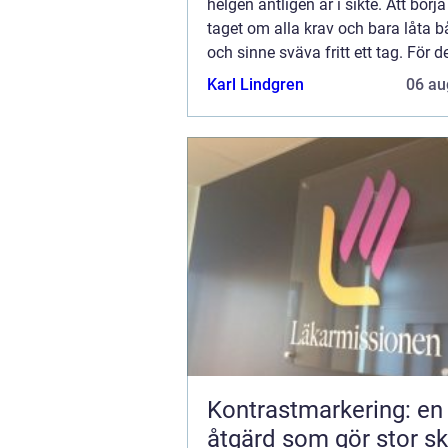
helgen äntligen är i sikte. Att börj
taget om alla krav och bara låta 
och sinne sväva fritt ett tag. För de
då som vi också kan släppa fram 
Karl Lindgren
06 au
energier som vi bär på och som vi 
Kontrastmarkering: en
åtgärd som gör stor sk