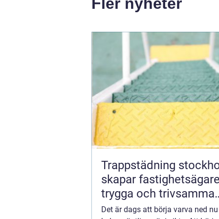
Fler nyheter
Trappstädning stockhol
skapar fastighetsägar
trygga och trivsamma
trapphus
Det är dags att börja varva ned nu