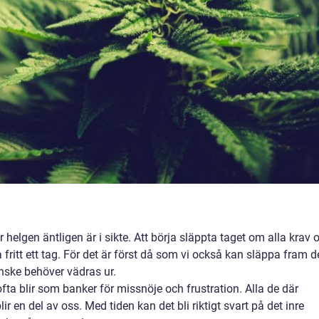
 helgen äntligen är i sikte. Att börja släppta taget om alla krav 
fritt ett tag. För det är först då som vi också kan släppa fram d
nske behöver vädras ur.
fta blir som banker för missnöje och frustration. Alla de där
ir en del av oss. Med tiden kan det bli riktigt svart på det inre