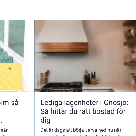
m så
Lediga lägenheter i Gnosjö:
e
Så hittar du rätt bostad för
dig
 när
Det är dags att börja varva ned nu när