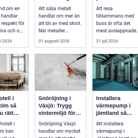
enen
störst nytta för
trygg och
and om en
Att sälja metall
Att resa
längre
miljön
smidig
 handlar
handlar om mer än
tillsammans med
gruppresa
respekt för
att bli av med skrot.
buss är ofta det
dna och om
När metaller
mest avslappnade
a en viktig
återvinns sparas
sättet att ta en
i 2026
01 augusti 2026
31 juli 2026
stora mängder...
större grupp från
punkt ...
tell i
Snöröjning i
Installera
lm så
Växjö: Trygg
värmepump i
u rätt
vintermiljö för
jämtland så
 för din
både privat och
väljer du rätt
hotell i
Snöröjning Växjö
Att installera
e
företag
lösning för kallt
lm kan
handlar om mycket
värmepump i
klimat