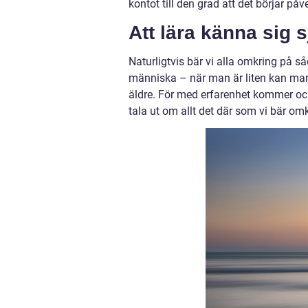
kontot till den grad att det börjar på
Att lära känna sig s
Naturligtvis bär vi alla omkring på s
människa – när man är liten kan ma
äldre. För med erfarenhet kommer också
tala ut om allt det där som vi bär om