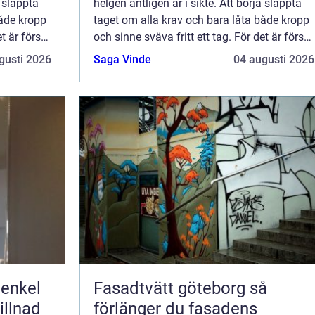
a släppta
helgen äntligen är i sikte. Att börja släppta
både kropp
taget om alla krav och bara låta både kropp
t är först
och sinne sväva fritt ett tag. För det är först
de
då som vi också kan släppa fram de
gusti 2026
Saga Vinde
04 augusti 2026
kans...
energier som vi bär på och som vi kans...
 enkel
Fasadtvätt göteborg så
illnad
förlänger du fasadens