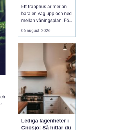
fastighetsägare
Ett trapphus är mer än
trygga och
bara en väg upp och ned
trivsamma trapphus
mellan våningsplan. För
många boende är det
06 augusti 2026
den första kontakten
med hemmet efter en
lång dag. För besökare
ger det en snabb känsla
av hur väl fastigheten
tas om hand. När
trapphus blir smutsiga,
dammiga...
och
e
Lediga lägenheter i
Gnosjö: Så hittar du