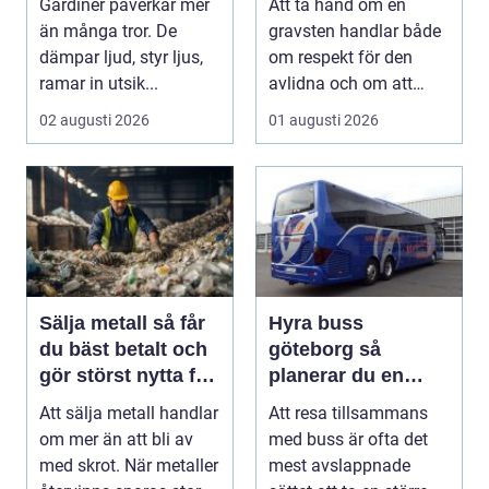
Gardiner påverkar mer
Att ta hand om en
miljö
längre
än många tror. De
gravsten handlar både
dämpar ljud, styr ljus,
om respekt för den
ramar in utsik...
avlidna och om att
bevara en viktig plats...
02 augusti 2026
01 augusti 2026
Sälja metall så får
Hyra buss
du bäst betalt och
göteborg så
gör störst nytta för
planerar du en
miljön
trygg och smidig
Att sälja metall handlar
Att resa tillsammans
gruppresa
om mer än att bli av
med buss är ofta det
med skrot. När metaller
mest avslappnade