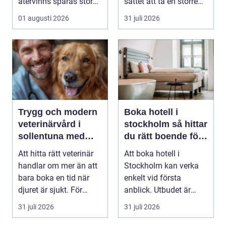
återvinns sparas stora
sättet att ta en större
mängder...
grupp från punkt ...
01 augusti 2026
31 juli 2026
Trygg och modern
Boka hotell i
veterinärvård i
stockholm så hittar
sollentuna med
du rätt boende för
omnejd
din vistelse
Att hitta rätt veterinär
Att boka hotell i
handlar om mer än att
Stockholm kan verka
bara boka en tid när
enkelt vid första
djuret är sjukt. För
anblick. Utbudet är
många djurä...
stort, standarden är
31 juli 2026
31 juli 2026
gen...