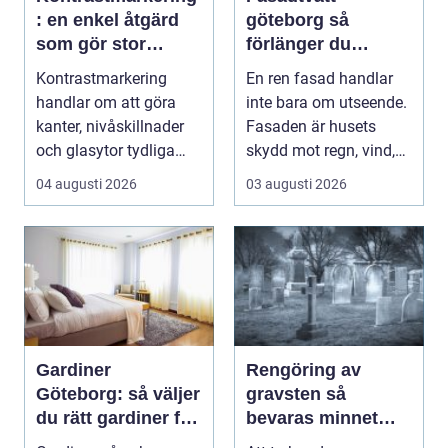
: en enkel åtgärd
göteborg så
som gör stor
förlänger du
skillnad
fasadens livslängd
Kontrastmarkering
En ren fasad handlar
handlar om att göra
inte bara om utseende.
kanter, nivåskillnader
Fasaden är husets
och glasytor tydliga
skydd mot regn, vind,
med hj&...
avgaser och påvä...
04 augusti 2026
03 augusti 2026
Gardiner
Rengöring av
Göteborg: så väljer
gravsten så
du rätt gardiner för
bevaras minnet
hem och offentlig
och stenen håller