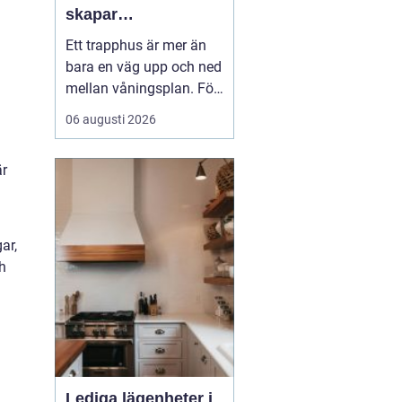
skapar
fastighetsägare
Ett trapphus är mer än
trygga och
bara en väg upp och ned
trivsamma trapphus
mellan våningsplan. För
många boende är det
06 augusti 2026
den första kontakten
med hemmet efter en
är
lång dag. För besökare
ger det en snabb känsla
av hur väl fastigheten
tas om hand. När
ar,
trapphus blir smutsiga,
h
dammiga...
Lediga lägenheter i