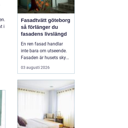
en.
Fasadtvätt göteborg
t i
så förlänger du
fasadens livslängd
En ren fasad handlar
inte bara om utseende.
Fasaden är husets skydd
mot regn, vind, avgaser
03 augusti 2026
och påväxt som alger
och mossa. När smuts
och påväxt får fäste
börjar materialen slitas
snabbare. Genom
regelbunden fasadtvätt
kan fastighetsägare i
Göteborg ...