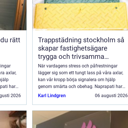
Trappstädning stockholm så
skapar fastighetsägare
trygga och trivsamma
trapphus
ningar
När vardagens stress och påfrestningar
ra axlar,
lägger sig som ett tungt lass på våra axlar,
hjälp
kan vår kropp börja signalera om hjälp
ati har
genom smärta och obehag. Naprapati har
under lång tid varit en framg&ari...
gusti 2026
Karl Lindgren
06 augusti 2026