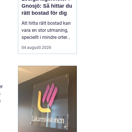
Gnosjö: Så hittar du
rätt bostad för dig
Att hitta rätt bostad kan
vara en stor utmaning,
speciellt i mindre orter
där utbudet kan vara
04 augusti 2026
begränsat. Lediga
lägenheter Gnosjö är en
het potatis för den som
letar efter ett nytt boende
i denna charmiga del av
er
J&...
n
g