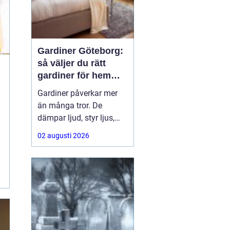
Gardiner Göteborg:
så väljer du rätt
gardiner för hem
och offentlig miljö
Gardiner påverkar mer
än många tror. De
dämpar ljud, styr ljus,
ramar in utsikten och
02 augusti 2026
sätter ton för hela
rummet. För den som
söker