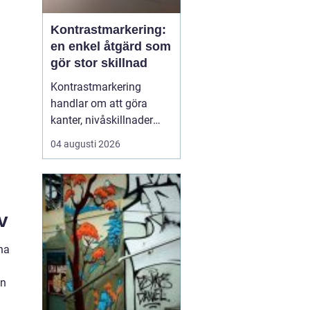
Kontrastmarkering:
en enkel åtgärd som
gör stor skillnad
Kontrastmarkering
handlar om att göra
kanter, nivåskillnader
och glasytor tydliga med
04 augusti 2026
hjälp av färg och form.
Syftet är att minska
risken för olyckor och
göra miljöer mer
v
tillgängliga för alla sä...
na
en