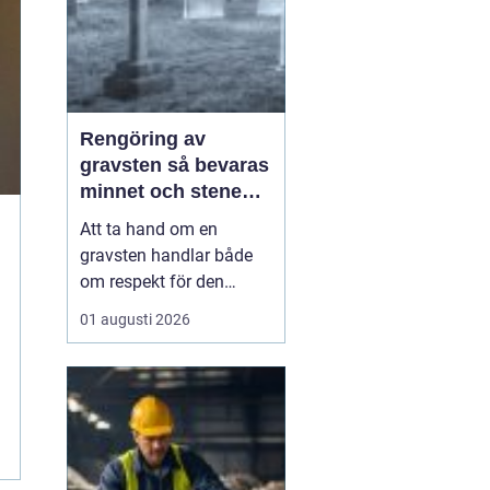
Rengöring av
gravsten så bevaras
minnet och stenen
håller längre
Att ta hand om en
gravsten handlar både
om respekt för den
avlidna och om att
01 augusti 2026
bevara en viktig plats för
minnen och eftertanke.
Med rätt skötsel kan en
gravsten hålla sig vacker
i många år, oavsett om
den står på en solig