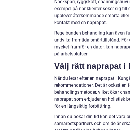
Nackspärr, ryggskott, spänningshuvud
exempel på när klienter söker sig till
upplever återkommande smärta eller ob
kontakt med en naprapat.
Regelbunden behandling kan även fu
undvika framtida smärttillstånd. För 
mycket framför en dator, kan naprapat
på arbetsplatsen.
Välj rätt naprapat 
När du letar efter en naprapat i Kung
rekommendationer. Det är också en för
behandlingsmetoder, vilket ökar chans
naprapat som erbjuder en holistisk b
för en långsiktig förbättring.
Innan du bokar din tid kan det vara b
samarbetspartners och om de är erkän