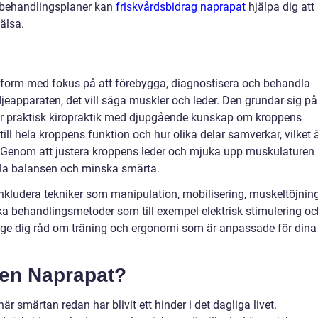
 behandlingsplaner kan
friskvårdsbidrag naprapat
hjälpa dig att
älsa.
form med fokus på att förebygga, diagnostisera och behandla
ödjeapparaten, det vill säga muskler och leder. Den grundar sig på
r praktisk kiropraktik med djupgående kunskap om kroppens
ill hela kroppens funktion och hur olika delar samverkar, vilket 
 Genom att justera kroppens leder och mjuka upp muskulaturen
älla balansen och minska smärta.
kludera tekniker som manipulation, mobilisering, muskeltöjning
ka behandlingsmetoder som till exempel elektrisk stimulering oc
 ge dig råd om träning och ergonomi som är anpassade för dina
 en Naprapat?
är smärtan redan har blivit ett hinder i det dagliga livet.