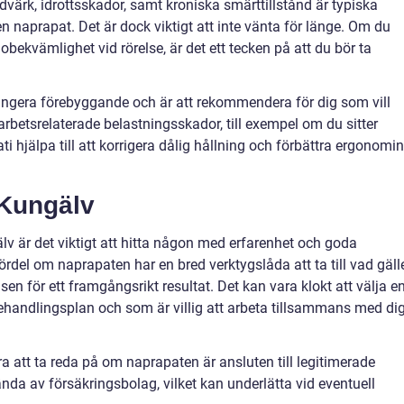
värk, idrottsskador, samt kroniska smärttillstånd är typiska
 en naprapat. Det är dock viktigt att inte vänta för länge. Om du
ekvämlighet vid rörelse, är det ett tecken på att du bör ta
ngera förebyggande och är att rekommendera för dig som vill
arbetsrelaterade belastningsskador, till exempel om du sitter
i hjälpa till att korrigera dålig hållning och förbättra ergonomin
i Kungälv
älv är det viktigt att hitta någon med erfarenhet och goda
del om naprapaten har en bred verktygslåda att ta till vad gäll
en för ett framgångsrikt resultat. Det kan vara klokt att välja e
ehandlingsplan och som är villig att arbeta tillsammans med di
ra att ta reda på om naprapaten är ansluten till legitimerade
da av försäkringsbolag, vilket kan underlätta vid eventuell