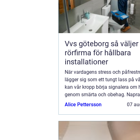
Vvs göteborg så väljer du rätt
rörfirma för hållbara
installationer
När vardagens stress och påfrest
lägger sig som ett tungt lass på vå
kan vår kropp börja signalera om 
genom smärta och obehag. Naprap
under lång tid varit en framg&ari...
Alice Pettersson
07 au