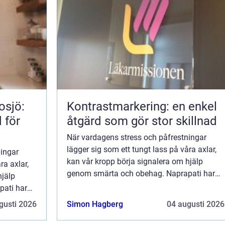
osjö:
Kontrastmarkering: en enkel
 för
åtgärd som gör stor skillnad
När vardagens stress och påfrestningar
lägger sig som ett tungt lass på våra axlar,
ningar
kan vår kropp börja signalera om hjälp
ra axlar,
genom smärta och obehag. Naprapati har
hjälp
under lång tid varit en framg&ari...
ati har
gusti 2026
Simon Hagberg
04 augusti 2026