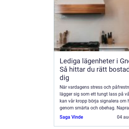
Lediga lägenheter i Gn
Så hittar du rätt bostad
dig
När vardagens stress och påfrest
lägger sig som ett tungt lass på vå
kan vår kropp börja signalera om 
genom smärta och obehag. Naprap
under lång tid varit en framg&ari...
Saga Vinde
04 au