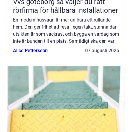
Vvs göteborg så väljer du rätt
rörfirma för hållbara installationer
En modern husvagn är mer än bara ett rullande
hem. Den ger frihet att resa i egen takt, stanna där
utsikten är som vackrast och bygga en vardag som
inte är bunden till en plats. Samtidigt ska den vara
praktisk, säker och bekväm året runt. För många
Alice Pettersson
07 augusti 2026
h...