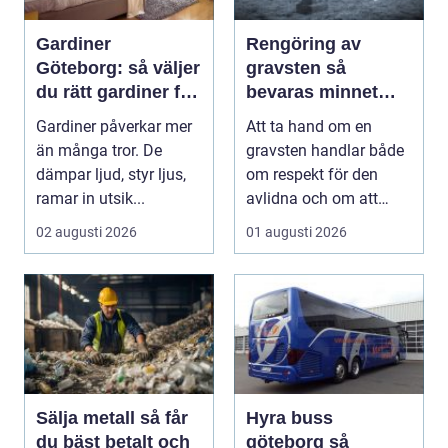
Gardiner
Rengöring av
Göteborg: så väljer
gravsten så
du rätt gardiner för
bevaras minnet
hem och offentlig
och stenen håller
Gardiner påverkar mer
Att ta hand om en
miljö
längre
än många tror. De
gravsten handlar både
dämpar ljud, styr ljus,
om respekt för den
ramar in utsik...
avlidna och om att
bevara en viktig plats...
02 augusti 2026
01 augusti 2026
Sälja metall så får
Hyra buss
du bäst betalt och
göteborg så