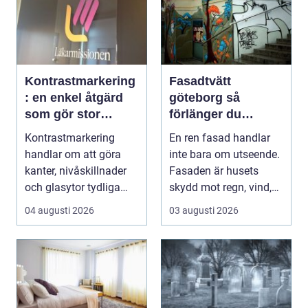
Kontrastmarkering
Fasadtvätt
: en enkel åtgärd
göteborg så
som gör stor
förlänger du
skillnad
fasadens livslängd
Kontrastmarkering
En ren fasad handlar
handlar om att göra
inte bara om utseende.
kanter, nivåskillnader
Fasaden är husets
och glasytor tydliga
skydd mot regn, vind,
med hj&...
avgaser och påvä...
04 augusti 2026
03 augusti 2026