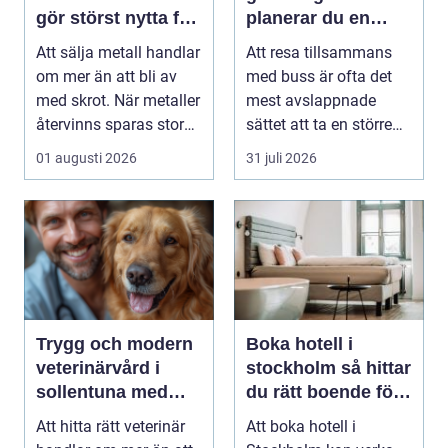
gör störst nytta för
planerar du en
miljön
trygg och smidig
Att sälja metall handlar
Att resa tillsammans
gruppresa
om mer än att bli av
med buss är ofta det
med skrot. När metaller
mest avslappnade
återvinns sparas stora
sättet att ta en större
mängder...
grupp från punkt ...
01 augusti 2026
31 juli 2026
Trygg och modern
Boka hotell i
veterinärvård i
stockholm så hittar
sollentuna med
du rätt boende för
omnejd
din vistelse
Att hitta rätt veterinär
Att boka hotell i