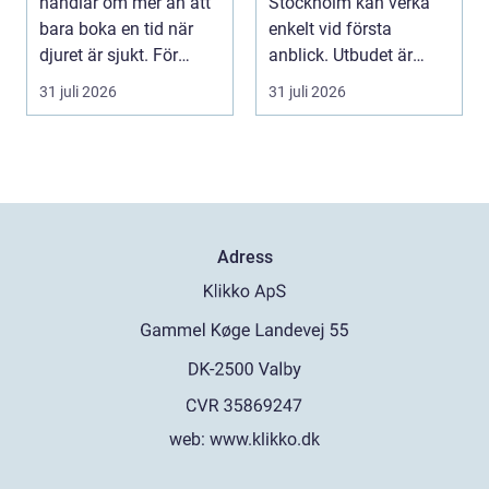
handlar om mer än att
Stockholm kan verka
bara boka en tid när
enkelt vid första
djuret är sjukt. För
anblick. Utbudet är
många djurä...
stort, standarden är
31 juli 2026
31 juli 2026
gen...
Adress
web:
www.klikko.dk