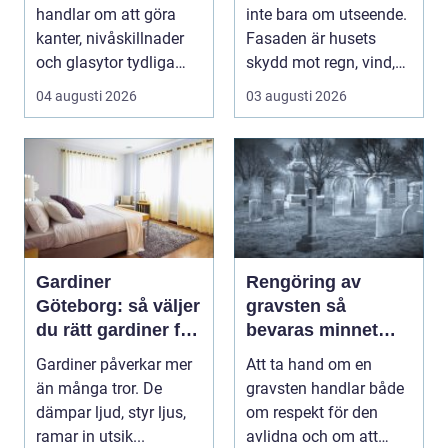
handlar om att göra
inte bara om utseende.
kanter, nivåskillnader
Fasaden är husets
och glasytor tydliga
skydd mot regn, vind,
med hj&...
avgaser och påvä...
04 augusti 2026
03 augusti 2026
Gardiner
Rengöring av
Göteborg: så väljer
gravsten så
du rätt gardiner för
bevaras minnet
hem och offentlig
och stenen håller
Gardiner påverkar mer
Att ta hand om en
miljö
längre
än många tror. De
gravsten handlar både
dämpar ljud, styr ljus,
om respekt för den
ramar in utsik...
avlidna och om att