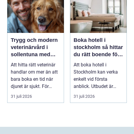
Trygg och modern
Boka hotell i
veterinärvård i
stockholm så hittar
sollentuna med
du rätt boende för
omnejd
din vistelse
Att hitta rätt veterinär
Att boka hotell i
handlar om mer än att
Stockholm kan verka
bara boka en tid när
enkelt vid första
djuret är sjukt. För
anblick. Utbudet är
många djurä...
stort, standarden är
31 juli 2026
31 juli 2026
gen...