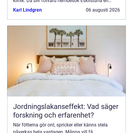
klinik. Då blir fotvård hembesök Eskilstuna en
praktisk och trygg lösning. En medicinsk
Karl Lindgren
06 augusti 2026
fotterapeut kan komma...
Jordningslakanseffekt: Vad säger
forskning och erfarenhet?
När fötterna gör ont, spricker eller känns stela
påverkas hela vardagen. Många vill få