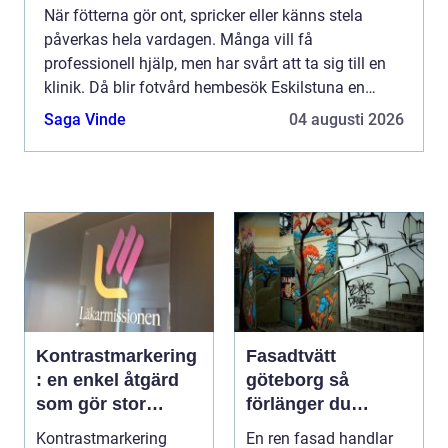
När fötterna gör ont, spricker eller känns stela
påverkas hela vardagen. Många vill få
professionell hjälp, men har svårt att ta sig till en
klinik. Då blir fotvård hembesök Eskilstuna en
praktisk och trygg lösning. En medicinsk
Saga Vinde
04 augusti 2026
fotterapeut kan komma...
Kontrastmarkering
Fasadtvätt
: en enkel åtgärd
göteborg så
som gör stor
förlänger du
skillnad
fasadens livslängd
Kontrastmarkering
En ren fasad handlar