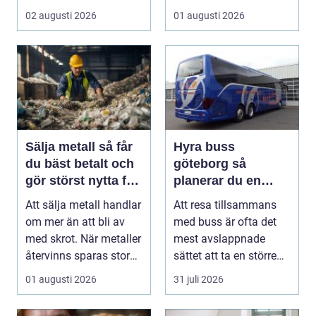
bevara en viktig plats...
02 augusti 2026
01 augusti 2026
Sälja metall så får
Hyra buss
du bäst betalt och
göteborg så
gör störst nytta för
planerar du en
miljön
trygg och smidig
Att sälja metall handlar
Att resa tillsammans
gruppresa
om mer än att bli av
med buss är ofta det
med skrot. När metaller
mest avslappnade
återvinns sparas stora
sättet att ta en större
mängder...
grupp från punkt ...
01 augusti 2026
31 juli 2026