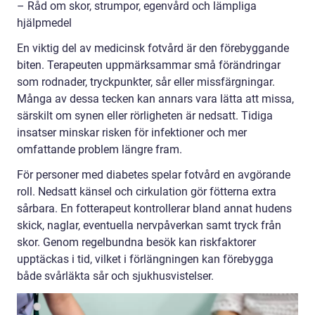
– Råd om skor, strumpor, egenvård och lämpliga
hjälpmedel
En viktig del av medicinsk fotvård är den förebyggande
biten. Terapeuten uppmärksammar små förändringar
som rodnader, tryckpunkter, sår eller missfärgningar.
Många av dessa tecken kan annars vara lätta att missa,
särskilt om synen eller rörligheten är nedsatt. Tidiga
insatser minskar risken för infektioner och mer
omfattande problem längre fram.
För personer med diabetes spelar fotvård en avgörande
roll. Nedsatt känsel och cirkulation gör fötterna extra
sårbara. En fotterapeut kontrollerar bland annat hudens
skick, naglar, eventuella nervpåverkan samt tryck från
skor. Genom regelbundna besök kan riskfaktorer
upptäckas i tid, vilket i förlängningen kan förebygga
både svårläkta sår och sjukhusvistelser.