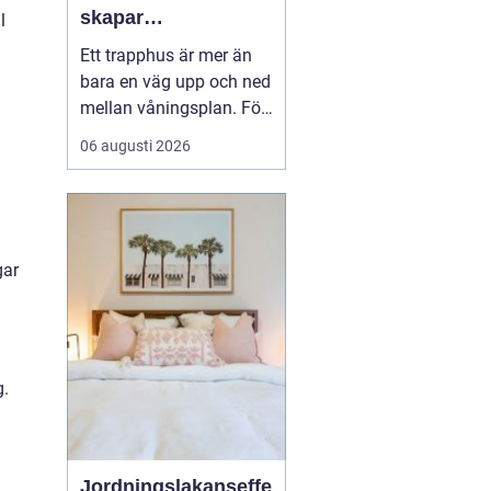
skapar
l
fastighetsägare
Ett trapphus är mer än
trygga och
bara en väg upp och ned
trivsamma trapphus
mellan våningsplan. För
många boende är det
06 augusti 2026
den första kontakten
med hemmet efter en
lång dag. För besökare
ger det en snabb känsla
av hur väl fastigheten
gar
tas om hand. När
trapphus blir smutsiga,
dammiga...
g.
Jordningslakanseffe