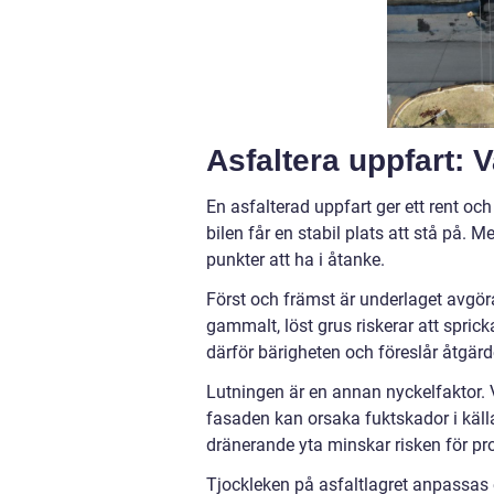
Asfaltera uppfart: 
En asfalterad uppfart ger ett rent oc
bilen får en stabil plats att stå på. 
punkter att ha i åtanke.
Först och främst är underlaget avgöra
gammalt, löst grus riskerar att sprick
därför bärigheten och föreslår åtgär
Lutningen är en annan nyckelfaktor. V
fasaden kan orsaka fuktskador i källa
dränerande yta minskar risken för pr
Tjockleken på asfaltlagret anpassas e