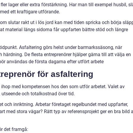
er lager eller extra förstärkning. Har man till exempel husbil, s
t med ett kraftigare utförande.
om slutar rakt ut i lös jord kan med tiden spricka och börja släp
at material längs sidorna får uppfarten bättre stöd och längre
idpunkt. Asfaltering görs helst under barmarkssäsong, när
 härdning. De flesta entreprenörer hjälper gärna till att välja en
bör användas de första dagarna efter utfört arbete
treprenör för asfaltering
a ihop med kompetensen hos den som utför arbetet. Valet av
 utseende och totalkostnad över tid.
nhet och inriktning. Arbetar företaget regelbundet med uppfarter,
art med stora vägar? Rätt typ av referensprojekt ger en bra bild 
bör det framgå: