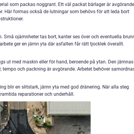
ial som packas noggrant. Ett väl packat bärlager är avgörand
or. Här formas också de lutningar som behövs för att leda bort
struktioner.
an. Små ojämnheter tas bort, kanter ses över och eventuella brun
arbete ger en jämn yta där asfalten får rätt tjocklek överallt.
s ut med maskin eller för hand, beroende på ytan. Den jämnas t
r, tempo och packning är avgörande. Arbetet behöver samordna
ng blir en slitstark, jämn yta med god dränering. När alla steg
ramtida reparationer och underhåll.