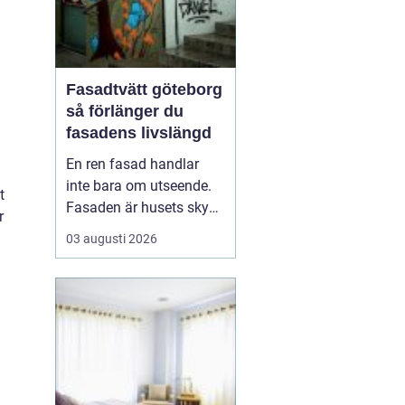
Fasadtvätt göteborg
så förlänger du
fasadens livslängd
En ren fasad handlar
inte bara om utseende.
t
Fasaden är husets skydd
r
mot regn, vind, avgaser
03 augusti 2026
och påväxt som alger
och mossa. När smuts
och påväxt får fäste
börjar materialen slitas
snabbare. Genom
regelbunden fasadtvätt
kan fastighetsägare i
Göteborg ...