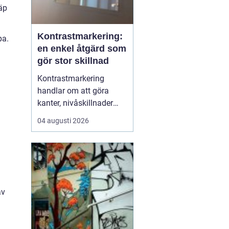
läp
Kontrastmarkering:
pa.
en enkel åtgärd som
gör stor skillnad
Kontrastmarkering
handlar om att göra
kanter, nivåskillnader
och glasytor tydliga med
04 augusti 2026
hjälp av färg och form.
Syftet är att minska
risken för olyckor och
göra miljöer mer
tillgängliga för alla sä...
av