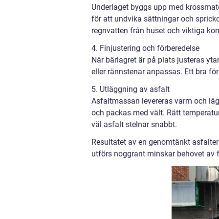
Underlaget byggs upp med krossmater
för att undvika sättningar och sprick
regnvatten från huset och viktiga kon
4. Finjustering och förberedelse
När bärlagret är på plats justeras yt
eller rännstenar anpassas. Ett bra för
5. Utläggning av asfalt
Asfaltmassan levereras varm och lägg
och packas med vält. Rätt temperatu
väl asfalt stelnar snabbt.
Resultatet av en genomtänkt asfalteri
utförs noggrant minskar behovet av f