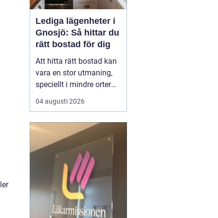
Lediga lägenheter i
Gnosjö: Så hittar du
rätt bostad för dig
Att hitta rätt bostad kan
vara en stor utmaning,
speciellt i mindre orter
där utbudet kan vara
04 augusti 2026
a
begränsat. Lediga
lägenheter Gnosjö är en
het potatis för den som
letar efter ett nytt boende
i denna charmiga del av
J&...
ler