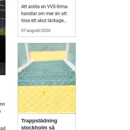
installationer
Att anlita en VVS-firma
handlar om mer än att
lösa ett akut läckage
eller byta en kran. För
07 augusti 2026
många hushåll och
fastighetsägare i
Göteborg är värme,
varmvatten och
avloppssystem en stor
investering som ska
fungera tryggt och
energieffektivt under
lång ...
ämn
a
Trappstädning
stockholm så
rad