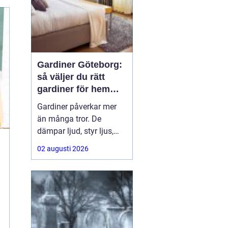
Gardiner Göteborg:
så väljer du rätt
gardiner för hem
och offentlig miljö
Gardiner påverkar mer
än många tror. De
dämpar ljud, styr ljus,
ramar in utsikten och
02 augusti 2026
sätter ton för hela
rummet. För den som
söker