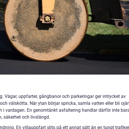
ag. Vägar, uppfarter, gångbanor och parkeringar ger intrycket av
och välskötta. När ytan börjar spricka, samla vatten eller bli oj
h i vardagen. En genomtänkt asfaltering handlar därför inte bar
 säkerhet och livslängd.
ning. En villauppfart slits på ett annat sätt än en tungt trafike