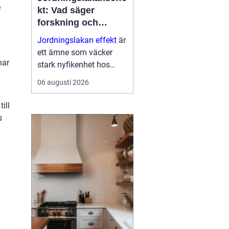
e
kt: Vad säger
forskning och
erfarenhet?
Jordningslakan effekt
är
ett ämne som väcker
nar
stark nyfikenhet hos
många som vill sova
06 augusti 2026
bättre, få mer energi och
minska stress i
ill
vardagen. Genom att ...
s