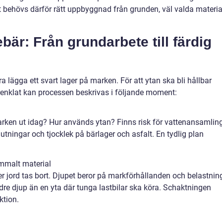
tat behövs därför rätt uppbyggnad från grunden, väl valda materia
bär: Från grundarbete till färdig
a lägga ett svart lager på marken. För att ytan ska bli hållbar
renklat kan processen beskrivas i följande moment:
arken ut idag? Hur används ytan? Finns risk för vattenansamlin
 lutningar och tjocklek på bärlager och asfalt. En tydlig plan
mmalt material
r jord tas bort. Djupet beror på markförhållanden och belastnin
dre djup än en yta där tunga lastbilar ska köra. Schaktningen
ktion.