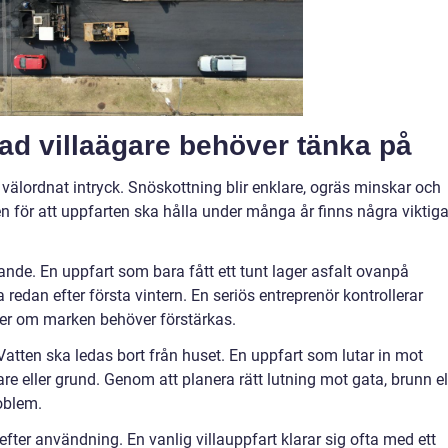
Vad villaägare behöver tänka på
h välordnat intryck. Snöskottning blir enklare, ogräs minskar och
Men för att uppfarten ska hålla under många år finns några viktig
nde. En uppfart som bara fått ett tunt lager asfalt ovanpå
a redan efter första vintern. En seriös entreprenör kontrollerar
der om marken behöver förstärkas.
atten ska ledas bort från huset. En uppfart som lutar in mot
re eller grund. Genom att planera rätt lutning mot gata, brunn el
oblem.
fter användning. En vanlig villauppfart klarar sig ofta med ett