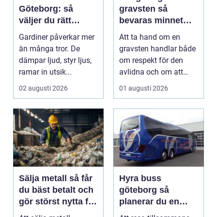
Göteborg: så
gravsten så
väljer du rätt
bevaras minnet
gardiner för hem
och stenen håller
Gardiner påverkar mer
Att ta hand om en
och offentlig miljö
längre
än många tror. De
gravsten handlar både
dämpar ljud, styr ljus,
om respekt för den
ramar in utsik...
avlidna och om att
bevara en viktig plats...
02 augusti 2026
01 augusti 2026
Sälja metall så får
Hyra buss
du bäst betalt och
göteborg så
gör störst nytta för
planerar du en
miljön
trygg och smidig