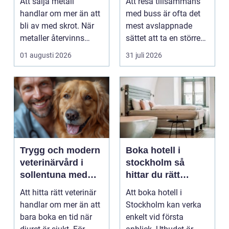
Att sälja metall
Att resa tillsammans
gruppresa
handlar om mer än att
med buss är ofta det
bli av med skrot. När
mest avslappnade
metaller återvinns
sättet att ta en större
sparas stora
grupp från punkt ...
01 augusti 2026
31 juli 2026
mängder...
Trygg och modern
Boka hotell i
veterinärvård i
stockholm så
sollentuna med
hittar du rätt
omnejd
boende för din
Att hitta rätt veterinär
Att boka hotell i
vistelse
handlar om mer än att
Stockholm kan verka
bara boka en tid när
enkelt vid första