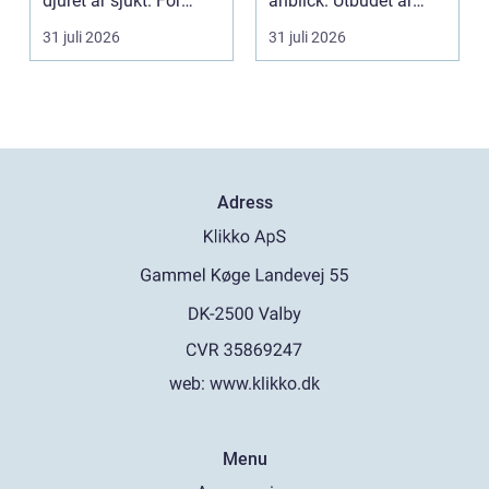
djuret är sjukt. För
anblick. Utbudet är
många djurä...
stort, standarden är
31 juli 2026
31 juli 2026
gen...
Adress
web:
www.klikko.dk
Menu