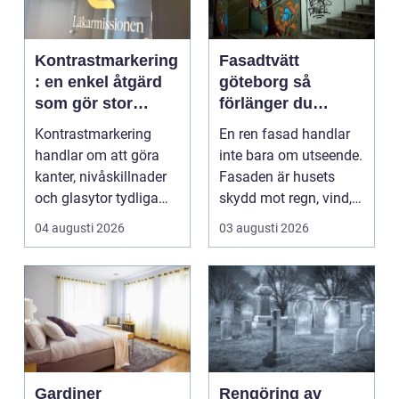
Kontrastmarkering
Fasadtvätt
: en enkel åtgärd
göteborg så
som gör stor
förlänger du
skillnad
fasadens livslängd
Kontrastmarkering
En ren fasad handlar
handlar om att göra
inte bara om utseende.
kanter, nivåskillnader
Fasaden är husets
och glasytor tydliga
skydd mot regn, vind,
med hj&...
avgaser och påvä...
04 augusti 2026
03 augusti 2026
Gardiner
Rengöring av