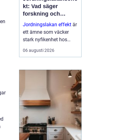
kt: Vad säger
forskning och
erfarenhet?
 en
Jordningslakan effekt
är
ett ämne som väcker
stark nyfikenhet hos
många som vill sova
06 augusti 2026
a
bättre, få mer energi och
minska stress i
vardagen. Genom att ...
gar
ed
n