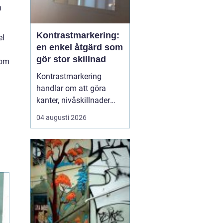
m
.
Kontrastmarkering:
el
en enkel åtgärd som
gör stor skillnad
som
Kontrastmarkering
handlar om att göra
kanter, nivåskillnader
och glasytor tydliga med
04 augusti 2026
hjälp av färg och form.
Syftet är att minska
risken för olyckor och
göra miljöer mer
tillgängliga för alla sä...