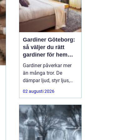
Gardiner Göteborg:
så väljer du rätt
gardiner för hem
och offentlig miljö
Gardiner påverkar mer
än många tror. De
dämpar ljud, styr ljus,
ramar in utsikten och
02 augusti 2026
sätter ton för hela
rummet. För den som
söker