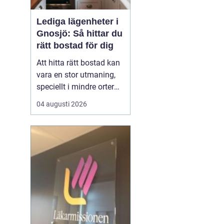
Lediga lägenheter i
Gnosjö: Så hittar du
rätt bostad för dig
Att hitta rätt bostad kan
vara en stor utmaning,
speciellt i mindre orter
där utbudet kan vara
04 augusti 2026
begränsat. Lediga
lägenheter Gnosjö är en
het potatis för den som
letar efter ett nytt boende
i denna charmiga del av
J&...