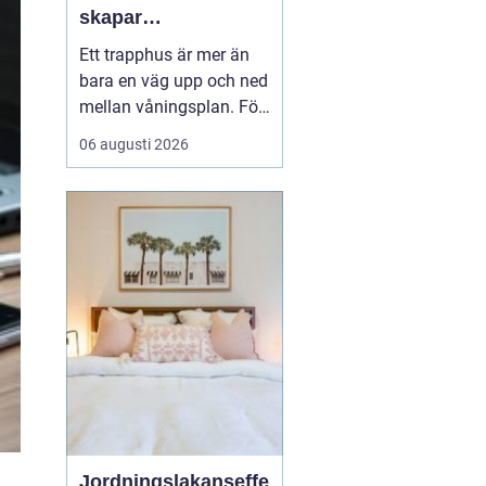
skapar
fastighetsägare
Ett trapphus är mer än
trygga och
bara en väg upp och ned
trivsamma trapphus
mellan våningsplan. För
många boende är det
06 augusti 2026
den första kontakten
med hemmet efter en
lång dag. För besökare
ger det en snabb känsla
av hur väl fastigheten
tas om hand. När
trapphus blir smutsiga,
dammiga...
Jordningslakanseffe