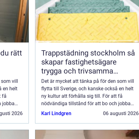
Trappstädning stockholm så
skapar fastighetsägare
trygga och trivsamma
trapphus
 som vill
Det är mycket att tänka på för den som vill
å en helt
flytta till Sverige, och kanske också en helt
t få
ny kultur att förhålla sig till. För att få
h jobba
nödvändiga tillstånd för att bo och jobba
h&au...
gusti 2026
Karl Lindgren
06 augusti 2026