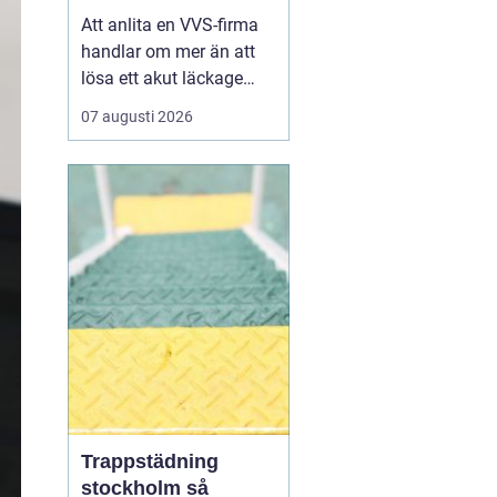
installationer
Att anlita en VVS-firma
handlar om mer än att
lösa ett akut läckage
eller byta en kran. För
07 augusti 2026
många hushåll och
fastighetsägare i
Göteborg är värme,
varmvatten och
avloppssystem en stor
investering som ska
fungera tryggt och
energieffektivt under
lång ...
Trappstädning
stockholm så