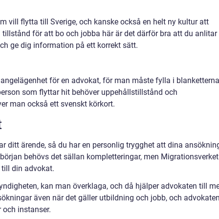
vill flytta till Sverige, och kanske också en helt ny kultur att
a tillstånd för att bo och jobba här är det därför bra att du anlitar
ch ge dig information på ett korrekt sätt.
g angelägenhet för en advokat, för man måste fylla i blankettern
 person som flyttar hit behöver uppehållstillstånd och
er man också ett svenskt körkort.
t
r ditt ärende, så du har en personlig trygghet att dina ansöknin
ån början behövs det sällan kompletteringar, men Migrationsverket
till din advokat.
 myndigheten, kan man överklaga, och då hjälper advokaten till m
sökningar även när det gäller utbildning och jobb, och advokate
r och instanser.