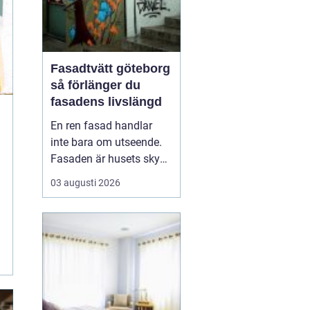
Fasadtvätt göteborg
så förlänger du
fasadens livslängd
En ren fasad handlar
inte bara om utseende.
Fasaden är husets skydd
mot regn, vind, avgaser
03 augusti 2026
och påväxt som alger
och mossa. När smuts
och påväxt får fäste
börjar materialen slitas
snabbare. Genom
regelbunden fasadtvätt
kan fastighetsägare i
Göteborg ...