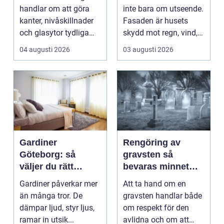
handlar om att göra
inte bara om utseende.
kanter, nivåskillnader
Fasaden är husets
och glasytor tydliga
skydd mot regn, vind,
med hj&...
avgaser och påvä...
04 augusti 2026
03 augusti 2026
Gardiner
Rengöring av
Göteborg: så
gravsten så
väljer du rätt
bevaras minnet
gardiner för hem
och stenen håller
Gardiner påverkar mer
Att ta hand om en
och offentlig miljö
längre
än många tror. De
gravsten handlar både
dämpar ljud, styr ljus,
om respekt för den
ramar in utsik...
avlidna och om att