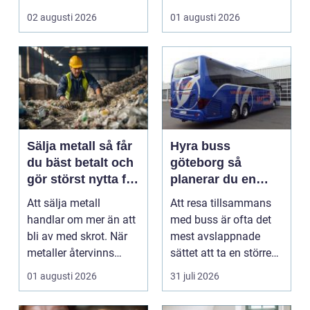
bevara en viktig plats...
02 augusti 2026
01 augusti 2026
Sälja metall så får
Hyra buss
du bäst betalt och
göteborg så
gör störst nytta för
planerar du en
miljön
trygg och smidig
Att sälja metall
Att resa tillsammans
gruppresa
handlar om mer än att
med buss är ofta det
bli av med skrot. När
mest avslappnade
metaller återvinns
sättet att ta en större
sparas stora
grupp från punkt ...
01 augusti 2026
31 juli 2026
mängder...