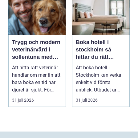
Trygg och modern
Boka hotell i
veterinärvård i
stockholm så
sollentuna med
hittar du rätt
omnejd
boende för din
Att hitta rätt veterinär
Att boka hotell i
vistelse
handlar om mer än att
Stockholm kan verka
bara boka en tid när
enkelt vid första
djuret är sjukt. För
anblick. Utbudet är
många djurä...
stort, standarden är
31 juli 2026
31 juli 2026
gen...