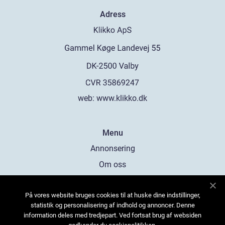
Adress
web:
www.klikko.dk
Menu
Annonsering
Om oss
Cookies
På vores website bruges cookies til at huske dine indstillinger,
Kontakta oss
statistik og personalisering af indhold og annoncer. Denne
Sitemap
information deles med tredjepart. Ved fortsat brug af websiden